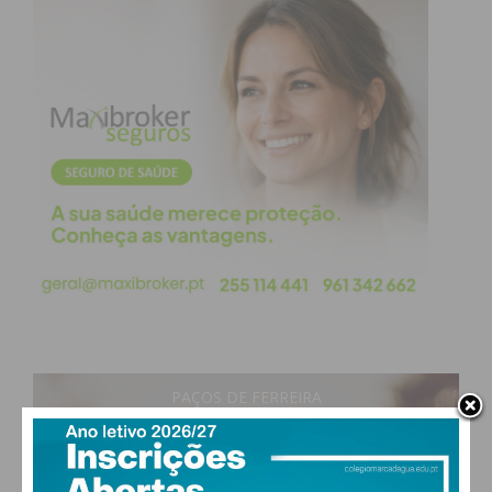
condições
PAÇOS DE FERREIRA
31
°
clear sky
47% humidade
vento: 5m/s O