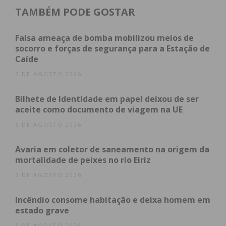
O caso foi denunciado pelas menores aos
TAMBÉM PODE GOSTAR
responsáveis da escola, mas só cinco anos depois
foi formalizada a queixa.
Falsa ameaça de bomba mobilizou meios de
socorro e forças de segurança para a Estação de
Caíde
Durante o julgamento, o professor – que deixou a
escola penafidelense após o sucedido, mas
6 DE AGOSTO 2026
continua a lecionar em Vila Real – negou os factos e
Bilhete de Identidade em papel deixou de ser
quis convencer o tribunal de que era impossível ter
aceite como documento de viagem na UE
tocado nas crianças, alegando que se terá tratado
6 DE AGOSTO 2026
de uma vingança da professora a quem as menores
contaram o sucedido.
Avaria em coletor de saneamento na origem da
mortalidade de peixes no rio Eiriz
O professor foi condenado a uma pena de prisão
6 DE AGOSTO 2026
de cinco anos, suspensa na sua execução. Fica ainda
obrigado a submeter-se a uma avaliação na área da
Incêndio consome habitação e deixa homem em
sexualidade e a pagar indemnizações de 1700 e
estado grave
1400 euros às duas vítimas. Após trânsito em
6 DE AGOSTO 2026