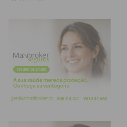
julgado da decisão do Tribunal, o professor fica
proibido de exercer funções que envolvam
menores durante um período de cinco anos.
Subscreva a newsletter do
Imediato
Assine nossa newsletter por e-mail e
obtenha de forma regular a informação
atualizada.
Eu li e concordo com os
termos e