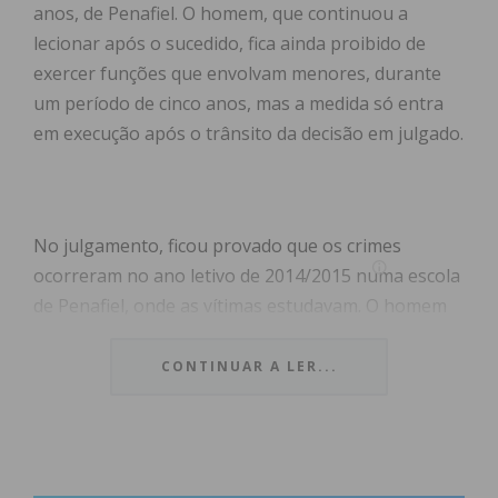
anos, de Penafiel. O homem, que continuou a
lecionar após o sucedido, fica ainda proibido de
exercer funções que envolvam menores, durante
um período de cinco anos, mas a medida só entra
em execução após o trânsito da decisão em julgado.
No julgamento, ficou provado que os crimes
ocorreram no ano letivo de 2014/2015 numa escola
de Penafiel, onde as vítimas estudavam. O homem
abusou das duas menores, no interior da sala de
aulas, apalpando-lhes os seios e as zonas genitais.
CONTINUAR A LER...
Em outras ocasiões, teve com uma das alunas
conversas de teor pornográfico e teceu
comentários ao corpo da mesma.