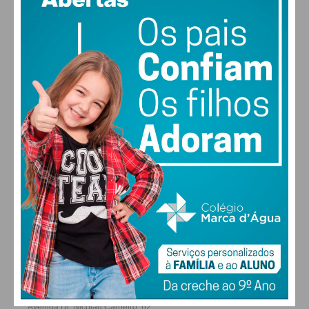
MAX 31 • MIN 30
31
30
29
27
°
°
°
°
QUI
SEX
SÁB
DOM
ALTERAR
FARMACIAS DE SERVIÇO EM PAÇOS DE
FERREIRA