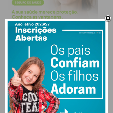
PAÇOS DE FERREIRA
18
°
clear sky
81% humidade
vento: 1m/s ESE
MAX 18 • MIN 18
29
30
27
29
°
°
°
°
SEX
SÁB
DOM
SEG