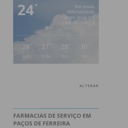
24
°
few clouds
68% humidade
vento: 0m/s SSE
MAX 24 • MIN 24
28
27
28
30
°
°
°
°
SÁB
DOM
SEG
TER
ALTERAR
FARMACIAS DE SERVIÇO EM
PAÇOS DE FERREIRA