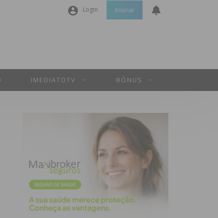
Login
Assinar
Nome de utilizador ou email
*
O
IMEDIATOTV
BÓNUS
Senha
*
Manter sessão
INICIAR SESSÃO
Perdeu a sua senha?