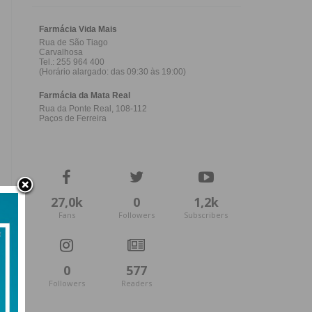
27,0k
0
1,2k
Fans
Followers
Subscribers
0
577
Followers
Readers