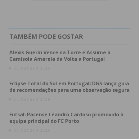
denúncia em dezembro de 2021, por tentativa de
violação.
TAMBÉM PODE GOSTAR
Alexis Guerin Vence na Torre e Assume a
Camisola Amarela da Volta a Portugal
9 DE AGOSTO 2026
Eclipse Total do Sol em Portugal: DGS lança guia
de recomendações para uma observação segura
Subscreva a newsletter do
9 DE AGOSTO 2026
Imediato
Futsal: Pacense Leandro Cardoso promovido à
Assine nossa newsletter por e-mail e
equipa principal do FC Porto
obtenha de forma regular a informação
9 DE AGOSTO 2026
atualizada.