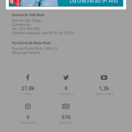
27,0k
0
1,2k
Fans
Followers
Subscribers
0
576
Followers
Readers