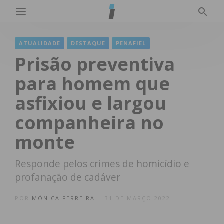
ATUALIDADE
DESTAQUE
PENAFIEL
Prisão preventiva
para homem que
asfixiou e largou
companheira no
monte
Responde pelos crimes de homicídio e
profanação de cadáver
POR
MÓNICA FERREIRA
31 DE MARÇO 2022