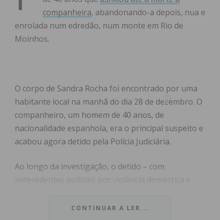
companheira
, abandonando-a depois, nua e
enrolada num edredão, num monte em Rio de
Moinhos.
O corpo de Sandra Rocha foi encontrado por uma
habitante local na manhã do dia 28 de dezembro. O
companheiro, um homem de 40 anos, de
nacionalidade espanhola, era o principal suspeito e
acabou agora detido pela Polícia Judiciária.
Ao longo da investigação, o detido – com
antecedentes policiais por violência doméstica e
tentativa de homicídio – tentou afastar as suspeitas
que recaíam sobre si, tentando incriminar o pai da
CONTINUAR A LER...
mulher, contra quem esta tinha apresentado uma