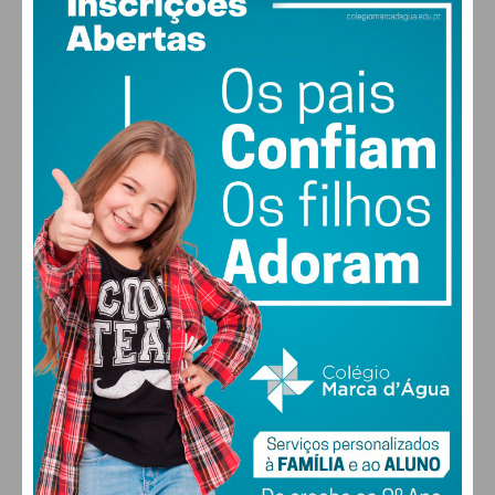
17
°
clear sky
89% humidade
vento: 1m/s E
MAX 17 • MIN 17
29
31
32
31
°
°
°
°
SEG
TER
QUA
QUI
ALTERAR
FARMACIAS DE SERVIÇO EM PAÇOS DE
FERREIRA