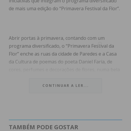
iniciativas que integram o programa diversificado
de mais uma edição do “Primavera Festival da Flor”.
Abrir portas à primavera, contando com um
programa diversificado, o “Primavera Festival da
Flor” enche as ruas da cidade de Paredes e a Casa
da Cultura de poemas do poeta Daniel Faria, de
cores, perfumes e decorações de flores, numa bela
homenagem à natureza e à celebração da poesia e
da chegada da primavera.
CONTINUAR A LER...
De 21 a 24 de março, a charrete puxada por dois
cavalos é um dos ex-libris do “Primavera Festival da
Flor” transmitindo aos seus passageiros a magia e
o romantismo das principais ruas do centro da
TAMBÉM PODE GOSTAR