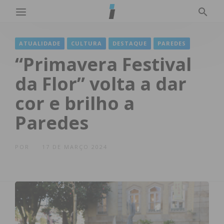
ATUALIDADE
CULTURA
DESTAQUE
PAREDES
“Primavera Festival
da Flor” volta a dar
cor e brilho a
Paredes
POR
17 DE MARÇO 2024