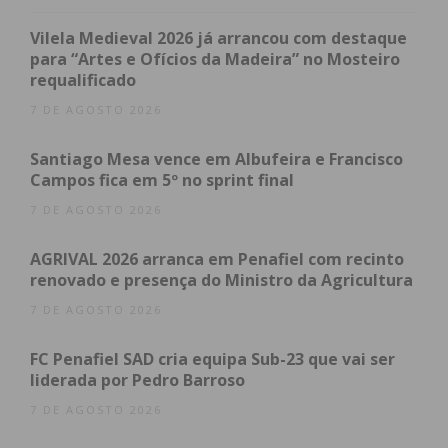
cidade de Paredes, será um passeio gratuito e
imperdível mediante marcação prévia. Recue assim
Vilela Medieval 2026 já arrancou com destaque
aos tempos antigos e viva uma experiência
para “Artes e Ofícios da Madeira” no Mosteiro
requalificado
memorável de “conto de fadas”.
7 DE AGOSTO 2026
Na sexta-feira, dia 22, a organização do evento
Santiago Mesa vence em Albufeira e Francisco
convida à diversão e à dança na festa “Sunset
Campos fica em 5º no sprint final
Flower Power” com animação DJ.
7 DE AGOSTO 2026
Como é hábito, no fim de semana, dias 23 e 24 de
AGRIVAL 2026 arranca em Penafiel com recinto
março, o evento conta com o mercado de plantas e
renovado e presença do Ministro da Agricultura
flores, na Avenida da República, aberto das 10h00
7 DE AGOSTO 2026
às 21h00, e com a construção de tapetes de flores
na rua lateral da Casa da Cultura, a partir das
FC Penafiel SAD cria equipa Sub-23 que vai ser
10h00, uma iniciativa da responsabilidade dos
liderada por Pedro Barroso
participantes das Juntas de Freguesia.
7 DE AGOSTO 2026