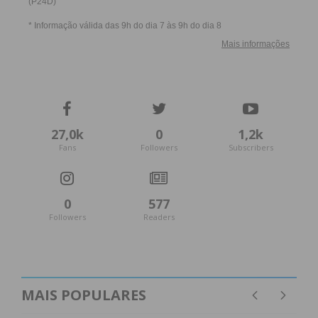
(Parada de Todeia), Tasca do S’Zé (Cristelo) e
Temos Pena (Madalena).
Subscreva a newsletter do
Imediato
27,0k
0
1,2k
Fans
Followers
Subscribers
Assine nossa newsletter por e-mail e
obtenha de forma regular a informação
atualizada.
0
577
Followers
Readers
Eu li e concordo com os
termos e
MAIS POPULARES
condições