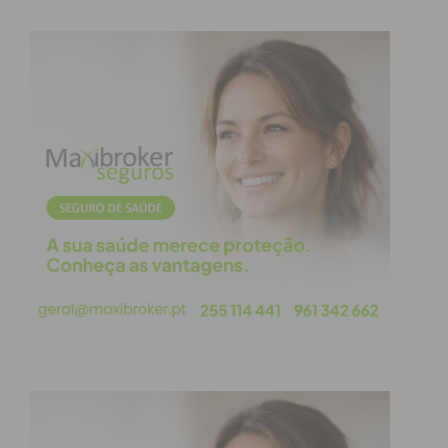
O sábado é ainda dedicado ao Chá de Chapéu, onde
o chapéu é o mote para saborear um chá pelas
17h00, na Casa da Cultura, segue-se o concerto
“Artischtas” às 21h30.
No domingo, a partir das 15h30, os jardins da Casa
da Cultura transformam-se em passerelle para os
desfiles de vestidos e chapéus de flores que enchem
de colorido e glamour a tarde do último dia do
evento que encerra com a atuação da Paredes Big
Band.
Nesta edição do “Primavera Festival da Flor” há
ainda o Workshop Herbáceo, o Curso de
Biblioterapia, a Oficina “Chapéus de Flores”, a Hora
do Conto, e exposições para visitar.