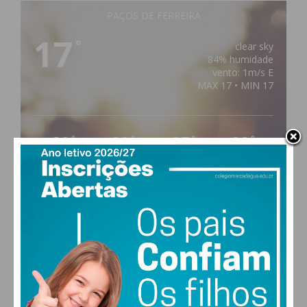
PAÇOS DE FERREIRA
17
°
clear sky
84% humidade
vento: 1m/s E
MAX 17 • MIN 17
30
28
27
29
°
°
°
°
SEX
SÁB
DOM
SEG
ALTERAR