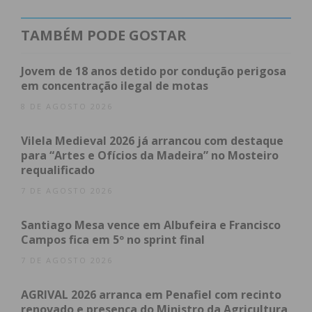
O problema arrasta-se há anos e segundo Nadine
TAMBÉM PODE GOSTAR
Gonçalves, “as descargas na ETAR, neste momento,
são contínuas, temos o esgoto diariamente a ser
Jovem de 18 anos detido por condução perigosa
enviado para o rio sem tratamento. E por isso
em concentração ilegal de motas
neste rio não há vida”, garantiu, pedindo
8 DE AGOSTO 2026
responsabilidades e uma decisão definitiva para um
equipamento que, após ter sido alvo de
Vilela Medieval 2026 já arrancou com destaque
para “Artes e Ofícios da Madeira” no Mosteiro
requalificação, reduziu para metade a sua
requalificado
capacidade de tratamento, estando atualmente a
7 DE AGOSTO 2026
tratar apenas entre 10 e 15% dos resíduos. “Oitenta
e cinco por cento está a ser direcionado ao rio, sem
Santiago Mesa vence em Albufeira e Francisco
tratamento”, lamentou.
Campos fica em 5º no sprint final
7 DE AGOSTO 2026
Criticando a inação das autarquias de Paredes e
Paços de Ferreira e da Agência Portuguesa do
AGRIVAL 2026 arranca em Penafiel com recinto
Ambiente, Nadine Gonçalves espera que com a
renovado e presença do Ministro da Agricultura