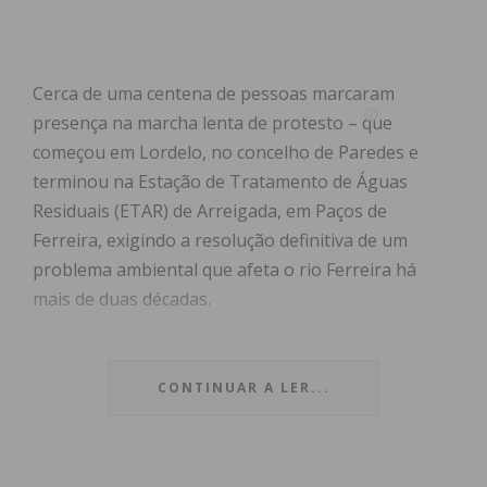
Cerca de uma centena de pessoas marcaram
presença na marcha lenta de protesto – que
começou em Lordelo, no concelho de Paredes e
terminou na Estação de Tratamento de Águas
Residuais (ETAR) de Arreigada, em Paços de
Ferreira, exigindo a resolução definitiva de um
problema ambiental que afeta o rio Ferreira há
mais de duas décadas.
“Queremos justiça pelo rio Ferreira porque já são
anos a mais a sofrer com esta situação que é
CONTINUAR A LER...
inadmissível”, afirmou ao Jornal IMEDIATO Nadine
Gonçalves, do ‘Mataram o Rio Ferreira’, acusando o
Estado de “falhar” na resolução deste problema.