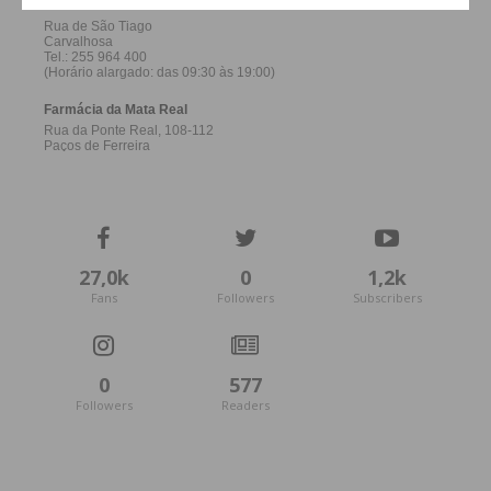
Eu li e concordo com os
termos e
condições
27,0k
0
1,2k
Fans
Followers
Subscribers
0
577
Followers
Readers