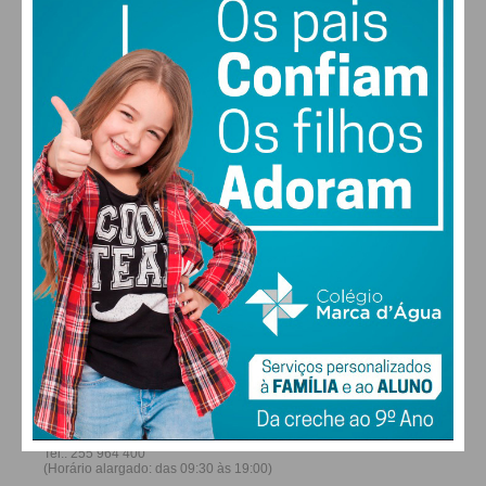
21
26
28
30
°
°
°
°
SÁB
DOM
SEG
TER
ALTERAR
FARMACIAS DE SERVIÇO EM PAÇOS DE
FERREIRA