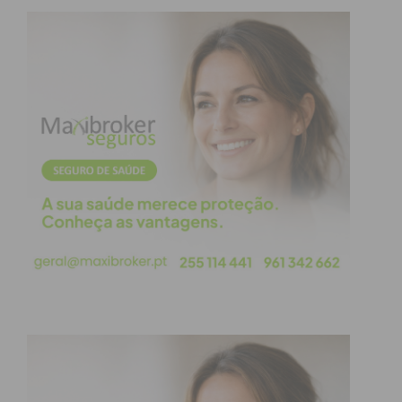
Solidariedade, realizado no passado dia 29 de maio,
em Castro Daire.
A Rede Nacional de Municípios Amigos da
Juventude integra atualmente mais de 200
municípios, afirmando-se como a maior plataforma
nacional de cooperação entre o movimento
associativo juvenil e o poder local, promovendo
políticas de juventude mais eficazes, inovadoras e
sustentáveis.
Subscreva a newsletter do
Imediato
Assine nossa newsletter por e-mail e