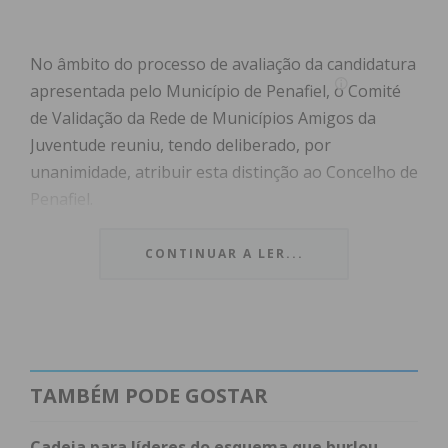
No âmbito do processo de avaliação da candidatura
apresentada pelo Município de Penafiel, o Comité
de Validação da Rede de Municípios Amigos da
Juventude reuniu, tendo deliberado, por
unanimidade, atribuir esta distinção ao Concelho de
Penafiel.
Esta distinção reconhece o compromisso do
CONTINUAR A LER...
Município na implementação de projetos, medidas
e estratégias que promovem o envolvimento dos
jovens na comunidade, contribuindo para a
construção de um território mais inclusivo,
participativo e preparado para responder aos
TAMBÉM PODE GOSTAR
desafios das novas gerações.
Cadeia para líderes do esquema que burlou