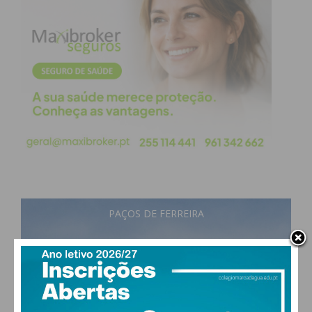
obtenha de forma regular a informação
atualizada.
Eu li e concordo com os
termos e
condições
PAÇOS DE FERREIRA
21
°
scattered clouds
82% humidade
vento: 1m/s ONO
MAX 21 • MIN 21