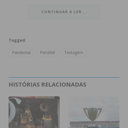
a domingo. Segundo um comunicado da Câmara
Municipal de Penafiel, não é necessária marcação
CONTINUAR A LER...
prévia, sendo o atendimento feito por ordem de
chegada, e cada utente tem direito à realização de
quatro testes rápidos de antigénio por mês.
Tagged:
“De salientar que o prazo habitual de entrega de
Pandemia
Penafiel
Testagem
resultados da análise COVID-19 de Teste de
Antigénio (TRAg Profissional) é de
aproximadamente 4 horas após a realização
colheita, contudo poderá haver constrangimentos
HISTÓRIAS RELACIONADAS
devido à grande afluência à testagem”, salienta em
comunicado
a autarquia penafidelense.
Este é o segundo centro de testagem gratuita a
entrar em funcionamento no concelho de Penafiel.
O primeiro, também a funcionar no regime “Walk