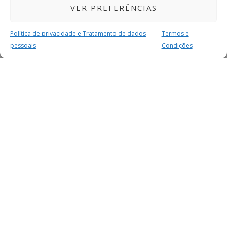
VER PREFERÊNCIAS
Política de privacidade e Tratamento de dados
Termos e
pessoais
Condições
MAIS PARA SI
FACEBOOK
TWITTER
YOUTUBE
INSTAGRAM
READERS
SERVIÇOS