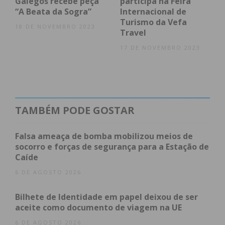
Galegos recebe peça
participa na Feira
obtenha de forma regular a informação
“A Beata da Sogra”
Internacional de
atualizada.
Turismo da Vefa
18 DE NOVEMBRO 2023
Travel
17 DE NOVEMBRO 2023
Eu li e concordo com os
termos e
condições
TAMBÉM PODE GOSTAR
Falsa ameaça de bomba mobilizou meios de
socorro e forças de segurança para a Estação de
Caíde
6 DE AGOSTO 2026
Bilhete de Identidade em papel deixou de ser
aceite como documento de viagem na UE
6 DE AGOSTO 2026