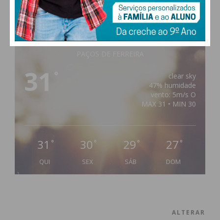
PAÇOS DE FERREIRA
31
°
clear sky
47% humidade
vento: 5m/s O
MAX 31 • MIN 30
31
30
29
27
°
°
°
°
QUI
SEX
SÁB
DOM
ALTERAR