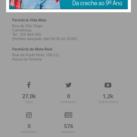
FERREIRA
27,0k
0
1,2k
Fans
Followers
Subscribers
0
576
Followers
Readers