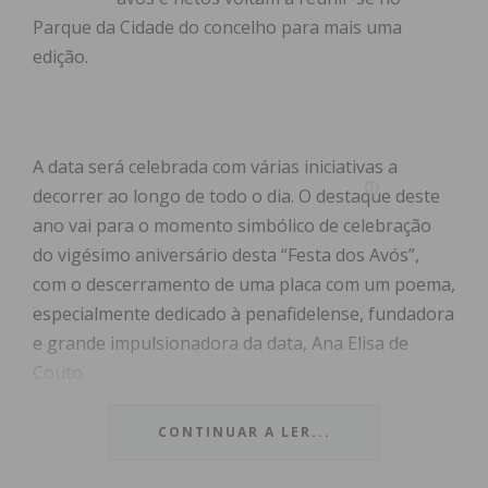
Parque da Cidade do concelho para mais uma
edição.
A data será celebrada com várias iniciativas a
decorrer ao longo de todo o dia. O destaque deste
ano vai para o momento simbólico de celebração
do vigésimo aniversário desta “Festa dos Avós”,
com o descerramento de uma placa com um poema,
especialmente dedicado à penafidelense, fundadora
e grande impulsionadora da data, Ana Elisa de
Couto.
Este ano há ainda uma grande novidade, que vai
CONTINUAR A LER...
testar a audácia e valentia dos avós. À sua
disposição estará um balão de ar quente, com