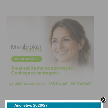
de Penafiel e mentora do dia dos avós em Portugal,
dedicou vários anos da sua vida para implementar
um dia de todos os avós, homenageando-os
enquanto transmissores de cultura, história e
sabedoria e enfatizando o vínculo que representam
entre as antigas e novas gerações.
Subscreva a newsletter do
Imediato
Assine nossa newsletter por e-mail e
obtenha de forma regular a informação
atualizada.