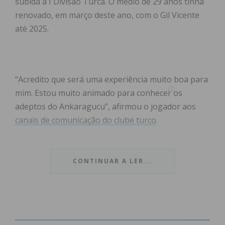
subida à I Divisão Turca. O médio de 29 anos tinha
renovado, em março deste ano, com o Gil Vicente
até 2025.
“Acredito que será uma experiência muito boa para
mim. Estou muito animado para conhecer os
adeptos do Ankaragucu”, afirmou o jogador aos
canais de comunicação do clube turco
.
O jogador de 29 anos fez formação no FC Cristelo e
SC Freamunde, tendo integrado o clube
CONTINUAR A LER...
freamundense entre as épocas 2003/2004 e
2015/2016, sendo que na época 2012/2013 esteve
emprestado ao Vila Meã. Após várias épocas no SC
Freamunde, o jogador rumou ao FC Paços de