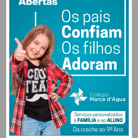
vento: 2m/s ONO
MAX 24 • MIN 24
30
30
29
28
°
°
°
°
QUI
SEX
SÁB
DOM
ALTERAR
FARMACIAS DE SERVIÇO EM PAÇOS DE
FERREIRA