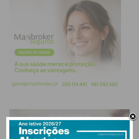
PAÇOS DE FERREIRA
24
°
clear sky
53% humidade