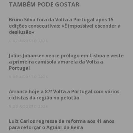
Ferreira, clube pelo qual se estreou na I Liga.
TAMBÉM PODE GOSTAR
Na última época, o médio completou 3.183 minutos
Bruno Silva fora da Volta a Portugal após 15
ao serviço do Gil Vicente, em 37 jogos da I Liga,
edições consecutivas: «É impossível esconder a
desilusão»
Taça de Portugal e Taça da Liga. Foi
eleito «Médio
do Mês»
do campeonato em fevereiro.
6 DE AGOSTO 2026
Julius Johansen vence prólogo em Lisboa e veste
Recorde-se que o emblema liderado por Ricardo
a primeira camisola amarela da Volta a
Soares alcançou o quinto lugar no campeonato e
Portugal
está apurado para a Liga Conferência na próxima
5 DE AGOSTO 2026
época.
Arranca hoje a 87ª Volta a Portugal com vários
ciclistas da região no pelotão
Subscreva a newsletter do
5 DE AGOSTO 2026
Imediato
Luiz Carlos regressa da reforma aos 41 anos
para reforçar o Aguiar da Beira
Assine nossa newsletter por e-mail e