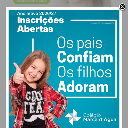
Subscreva a newsletter do
Imediato
Assine nossa newsletter por e-mail e
obtenha de forma regular a informação
atualizada.
Eu li e concordo com os
termos e
condições