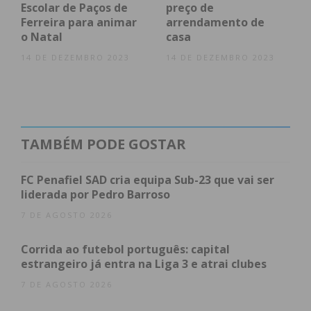
Escolar de Paços de
preço de
avisou a autarquia.
Ferreira para animar
arrendamento de
o Natal
casa
As piscinas vão funcionar até ao final do verão, das
14 DE DEZEMBRO 2023
14 DE DEZEMBRO 2023
9h30 às 19h00.
Campos de ténis de Penafiel reabriram com
melhorias
TAMBÉM PODE GOSTAR
Os campos de ténis do Complexo das Piscinas
FC Penafiel SAD cria equipa Sub-23 que vai ser
Municipais de Penafiel reabriram ao público a 18 de
liderada por Pedro Barroso
maio, com utilização livre e aulas de ténis para
7 DE AGOSTO 2026
quem quiser aprender a modalidade.
Corrida ao futebol português: capital
Os dois campos sofreram uma requalificação, com
estrangeiro já entra na Liga 3 e atrai clubes
uma melhoria da iluminação e a substituição do
7 DE AGOSTO 2026
pavimento.