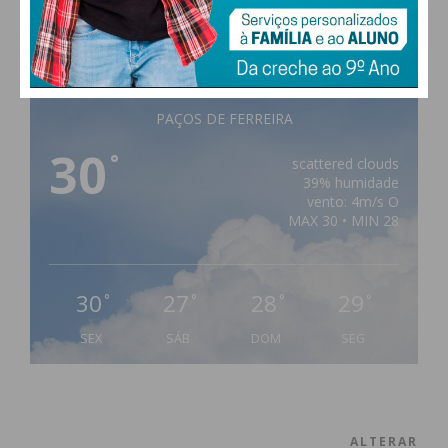
PAÇOS DE FERREIRA
30
°
scattered clouds
39% humidade
vento: 4m/s O
MAX 30 • MIN 28
30
27
28
29
°
°
°
°
SEX
SÁB
DOM
SEG
ALTERAR