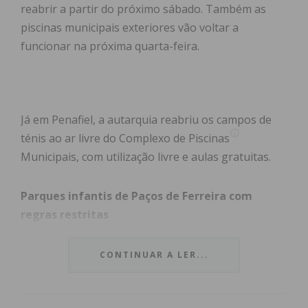
reabrir a partir do próximo sábado. Também as
piscinas municipais exteriores vão voltar a
funcionar na próxima quarta-feira.
Já em Penafiel, a autarquia reabriu os campos de
ténis ao ar livre do Complexo de Piscinas
Municipais, com utilização livre e aulas gratuitas.
Parques infantis de Paços de Ferreira com
regras restritas
Em comunicado, a autarquia pacense subinhou que
CONTINUAR A LER...
a reabertura dos parques infantis de Paços de
Ferreira e Freamunde implica um conjunto de