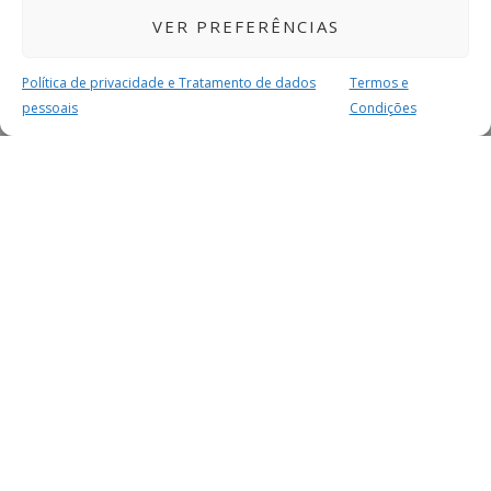
VER PREFERÊNCIAS
Política de privacidade e Tratamento de dados
Termos e
pessoais
Condições
MAIS PARA SI
FACEBOOK
TWITTER
YOUTUBE
INSTAGRAM
READERS
SERVIÇOS