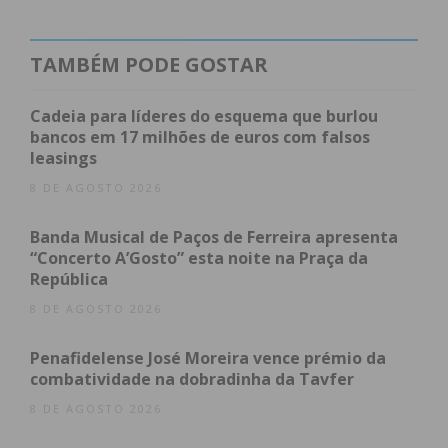
Este projeto – que foi apresentado numa reunião
do Núcleo Local de Inserção – NLI que contou com
TAMBÉM PODE GOSTAR
a participação do Vice-Presidente da Câmara
Municipal, Francisco Leal, e Inês Peixoto,
Cadeia para líderes do esquema que burlou
enfermeira da organização Médicos do Mundo – é
bancos em 17 milhões de euros com falsos
leasings
o resultado da parceria entre a Câmara Municipal
de Paredes e a Médicos do Mundo e constitui uma
8 DE AGOSTO 2026
importante resposta comunitária e social na área
Banda Musical de Paços de Ferreira apresenta
da promoção da saúde e da prevenção de doenças
“Concerto A’Gosto” esta noite na Praça da
infeciosas.
República
8 DE AGOSTO 2026
Penafidelense José Moreira vence prémio da
combatividade na dobradinha da Tavfer
8 DE AGOSTO 2026