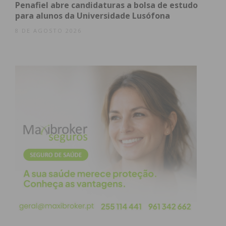
Penafiel abre candidaturas a bolsa de estudo
Subscreva a newsletter do
para alunos da Universidade Lusófona
Imediato
8 DE AGOSTO 2026
Assine nossa newsletter por e-mail e
obtenha de forma regular a informação
atualizada.
Eu li e concordo com os
termos e
condições