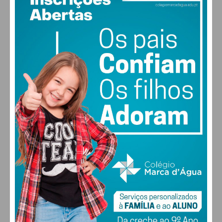
18
°
few clouds
88% humidade
vento: 1m/s SSO
MAX 20 • MIN 18
26
28
30
31
°
°
°
°
DOM
SEG
TER
QUA
ALTERAR
FARMACIAS DE SERVIÇO EM PAÇOS DE
FERREIRA