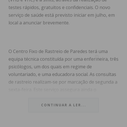
testes rápidos, gratuitos e confidenciais. O novo
serviço de saúde está previsto iniciar em julho, em
local a anunciar brevemente.
O Centro Fixo de Rastreio de Paredes terá uma
equipa técnica constituída por uma enfermeira, três
psicólogos, um dos quais em regime de
voluntariado, e uma educadora social. As consultas
de rastreio realizam-se por marcação de segunda a
sexta-feira. Este serviço assegura ainda o
encaminhamento adequado para o Serviço
Nacional de Saúde, contribuindo para o diagnóstico
CONTINUAR A LER...
atempado, a continuidade dos cuidados de saúde e
a redução da transmissão destas infeções.