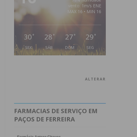
vento: 1m/s ENE
MAX 16 • MIN 16
30
28
27
29
°
°
°
°
SEX
SÁB
DOM
SEG
ALTERAR
FARMACIAS DE SERVIÇO EM
PAÇOS DE FERREIRA