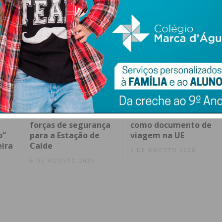
Falsa ameaça de
Bilhete de
-se
bomba mobilizou
Identidade em papel
meios de socorro e
deixou de ser aceite
forças de segurança
como documento de
o”
para a Estação de
viagem na UE
eira
Caíde
6 DE AGOSTO 2026
6 DE AGOSTO 2026