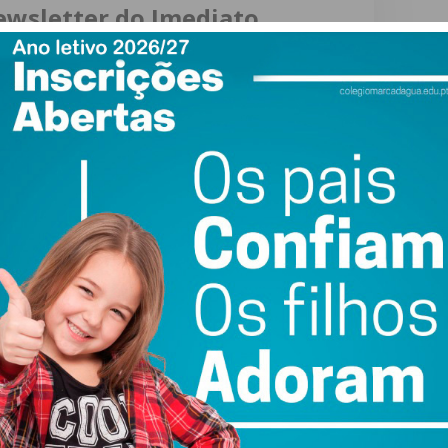
ewsletter do Imediato
ail e obtenha de forma regular a informação
atualizada.
do com os
termos e condições