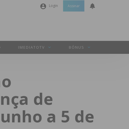
Login
Assinar
Nome de utilizador ou email
*
Senha
*
O
IMEDIATOTV
BÓNUS
Manter sessão
no
INICIAR SESSÃO
nça de
Perdeu a sua senha?
junho a 5 de