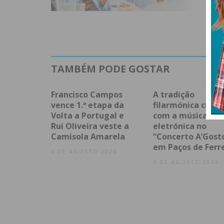
TAMBÉM PODE GOSTAR
Francisco Campos
A tradição
vence 1.ª etapa da
filarmónica cruza
Volta a Portugal e
com a música
Rui Oliveira veste a
eletrónica no
Camisola Amarela
“Concerto A’Gost
em Paços de Ferr
6 DE AGOSTO 2026
6 DE AGOSTO 2026