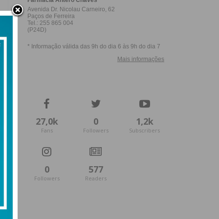
27,0k
0
1,2k
Fans
Followers
Subscribers
0
577
Followers
Readers