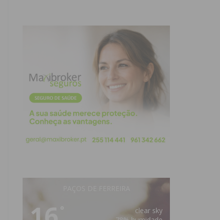
PAÇOS DE FERREIRA
16
°
clear sky
78% humidade