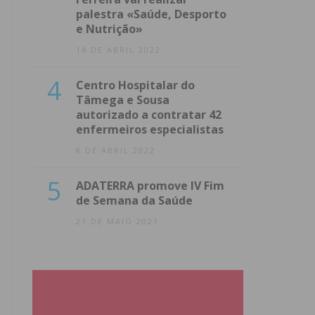
palestra «Saúde, Desporto
e Nutrição»
14 DE ABRIL 2022
4
Centro Hospitalar do
Tâmega e Sousa
autorizado a contratar 42
enfermeiros especialistas
8 DE ABRIL 2022
5
ADATERRA promove IV Fim
de Semana da Saúde
21 DE MAIO 2021