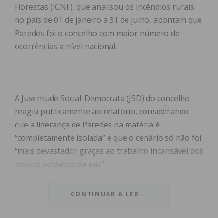
Florestas (ICNF), que analisou os incêndios rurais
no país de 01 de janeiro a 31 de julho, apontam que
Paredes foi o concelho com maior número de
ocorrências a nível nacional.
A Juventude Social-Democrata (JSD) do concelho
reagiu publicamente ao relatório, considerando
que a liderança de Paredes na matéria é
“completamente isolada” e que o cenário só não foi
“mais devastador graças ao trabalho incansável dos
nossos soldados da paz”.
Os jovens sociais-democratas do concelho exigiram
CONTINUAR A LER...
ainda “o apuramento de responsabilidades e uma