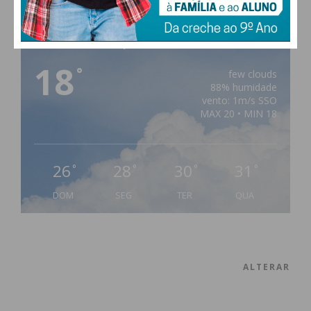
PAÇOS DE FERREIRA
18
°
few clouds
88% humidade
vento: 1m/s SSO
MAX 20 • MIN 18
26
28
30
31
°
°
°
°
DOM
SEG
TER
QUA
ALTERAR