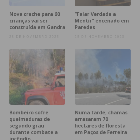
Assine nossa newsletter por e-mail e
Nova creche para 60
“Falar Verdade a
obtenha de forma regular a informação
crianças vai ser
Mentir” encenado em
construída em Gandra
Paredes
atualizada.
28 DE NOVEMBRO 2023
25 DE NOVEMBRO 2023
Eu li e concordo com os
termos e
condições
Bombeiro sofre
Numa tarde, chamas
queimaduras de
arrasaram 70
segundo grau
hectares de floresta
durante combate a
em Paços de Ferreira
incêndio