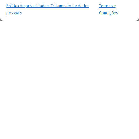
Política de privacidade e Tratamento de dados
Termos e
pessoais
Condições
MAIS PARA SI
FACEBOOK
TWITTER
YOUTUBE
INSTAGRAM
READERS
SERVIÇOS
SOBRE NÓS