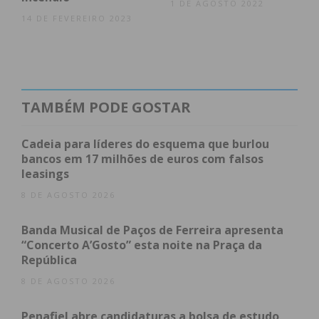
1 DE AGOSTO 2022
14 DE FEVEREIRO 2023
TAMBÉM PODE GOSTAR
Cadeia para líderes do esquema que burlou
bancos em 17 milhões de euros com falsos
leasings
8 DE AGOSTO 2026
Banda Musical de Paços de Ferreira apresenta
“Concerto A’Gosto” esta noite na Praça da
República
8 DE AGOSTO 2026
Penafiel abre candidaturas a bolsa de estudo