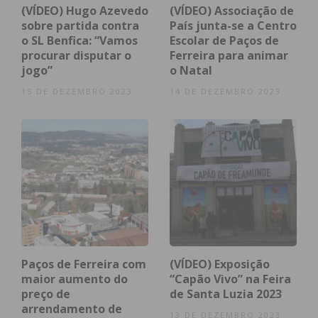
Subscreva a newsletter do
(VÍDEO) Hugo Azevedo
(VÍDEO) Associação de
Imediato
sobre partida contra
País junta-se a Centro
o SL Benfica: “Vamos
Escolar de Paços de
procurar disputar o
Ferreira para animar
Assine nossa newsletter por e-mail e
jogo”
o Natal
obtenha de forma regular a informação
15 DE DEZEMBRO 2023
14 DE DEZEMBRO 2023
atualizada.
Eu li e concordo com os
termos e
condições
Paços de Ferreira com
(VÍDEO) Exposição
maior aumento do
“Capão Vivo” na Feira
preço de
de Santa Luzia 2023
arrendamento de
13 DE DEZEMBRO 2023