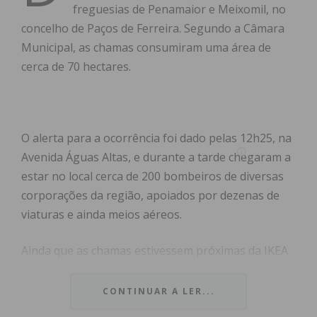
freguesias de Penamaior e Meixomil, no
concelho de Paços de Ferreira. Segundo a Câmara
Municipal, as chamas consumiram uma área de
cerca de 70 hectares.
O alerta para a ocorrência foi dado pelas 12h25, na
Avenida Águas Altas, e durante a tarde chegaram a
estar no local cerca de 200 bombeiros de diversas
corporações da região, apoiados por dezenas de
viaturas e ainda meios aéreos.
Ainda que as chamas estivessem próximas da IKEA
Industry Portugal e da Estação de Radar N.º2,
ambas na freguesia de Penamaior, o incêndio não
CONTINUAR A LER...
se espalhou até à zona militar e não afetou as