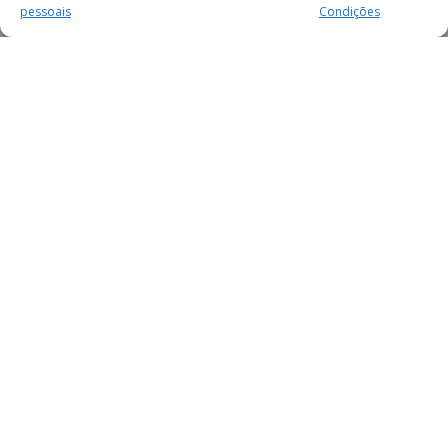
pessoais
Condições
MAIS PARA SI
FACEBOOK
TWITTER
YOUTUBE
INSTAGRAM
READERS
SERVIÇOS
SOBRE NÓS