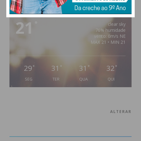
PAÇOS DE FERREIRA
21
°
clear sky
76% humidade
vento: 0m/s NE
MAX 21 • MIN 21
29
31
31
32
°
°
°
°
SEG
TER
QUA
QUI
ALTERAR