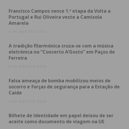
fundadora e diretora do Balleteatro, Margarida
Negrais, professora e escritora, Leonilde Ferreira,
Francisco Campos vence 1.ª etapa da Volta a
psicóloga educacional e vocacional, e Celeste
Portugal e Rui Oliveira veste a Camisola
Amarela
Ferreira, artista plástica e pintora.
6 DE AGOSTO 2026
A iniciativa, promovida pelo Município de Paredes e
A tradição filarmónica cruza-se com a música
pela Plataforma Participativa “Cultura, Cidadania e
eletrónica no “Concerto A’Gosto” em Paços de
Inclusão”, é apoiada pelo Plano de Recuperação e
Ferreira
Resiliência (PRR).
6 DE AGOSTO 2026
Falsa ameaça de bomba mobilizou meios de
socorro e forças de segurança para a Estação de
Subscreva a newsletter do
Caíde
Imediato
6 DE AGOSTO 2026
Assine nossa newsletter por e-mail e
Bilhete de Identidade em papel deixou de ser
obtenha de forma regular a informação
aceite como documento de viagem na UE