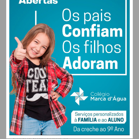
vento: 1m/s ESE
MAX 19 • MIN 19
30
28
28
29
°
°
°
°
SEX
SÁB
DOM
SEG
ALTERAR
FARMACIAS DE SERVIÇO EM PAÇOS DE
FERREIRA