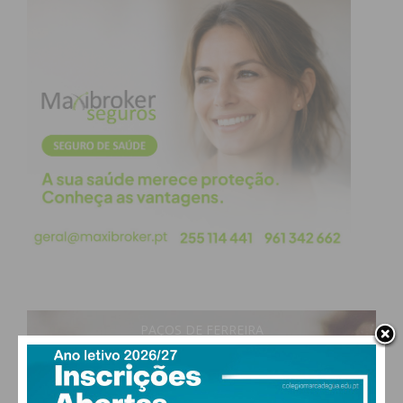
PAÇOS DE FERREIRA
19
°
clear sky
80% humidade