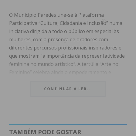
O Município Paredes une-se à Plataforma
Participativa “Cultura, Cidadania e Inclusão” numa
iniciativa dirigida a todo o público em especial às
mulheres, com a presença de oradores com
diferentes percursos profissionais inspiradores e
que mostram “a importância da representatividade
feminina no mundo artístico”. A tertúlia “Arte no
Feminino” celebra ainda o empoderamento e
protagonismo exercido pelas mulheres na cultura.
CONTINUAR A LER...
O Presidente da Câmara Municipal de Paredes,
Alexandre Almeida, presidirá à sessão de abertura
que terá como oradoras convidadas Beatriz
Meireles, Vereadora da Cultura da Câmara de
Paredes, Né Barros, coreógrafa, bailarina, co-
TAMBÉM PODE GOSTAR