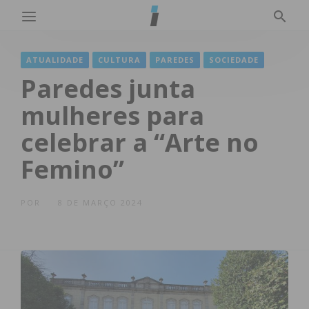
ATUALIDADE
CULTURA
PAREDES
SOCIEDADE
Paredes junta
mulheres para
celebrar a “Arte no
Femino”
POR
8 DE MARÇO 2024