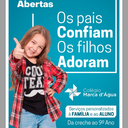
23
68% humidade
vento: 2m/s SO
MAX 23 • MIN 23
22
30
31
32
°
°
°
°
SEG
TER
QUA
QUI
ALTERAR
FARMACIAS DE SERVIÇO EM PAÇOS DE
FERREIRA