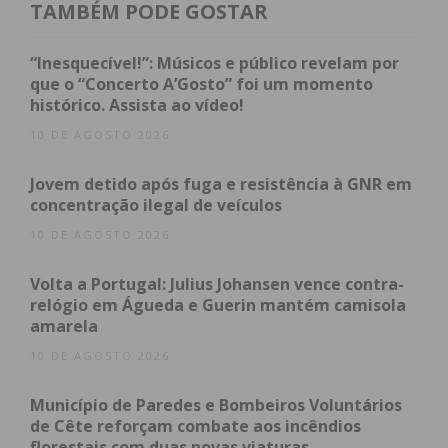
TAMBÉM PODE GOSTAR
técnico profissional público e privado terão
disponíveis duas bolsas, no valor de 500 euros
.
“Inesquecível!”: Músicos e público revelam por
que o “Concerto A’Gosto” foi um momento
A Câmara Municipal reserva ainda
15 bolsas
para
histórico. Assista ao vídeo!
elementos das corporações de bombeiros
10 DE AGOSTO 2026
voluntários e delegações da Cruz Vermelha do
Jovem detido após fuga e resistência à GNR em
concelho, sendo estas de
1250 euros para
concentração ilegal de veículos
operacionais e de 1000 euros para f
ilhos de
10 DE AGOSTO 2026
operacionais.
Volta a Portugal: Julius Johansen vence contra-
As candidaturas devem ser submetidas
relógio em Águeda e Guerin mantém camisola
unicamente
através do Portal da Educação do
amarela
Município de Paredes. Os alunos interessados
10 DE AGOSTO 2026
devem consultar o regulamento disponível no
portal antes de iniciarem o processo para garantir
Município de Paredes e Bombeiros Voluntários
que cumprem todos os requisitos de mérito escolar
de Cête reforçam combate aos incêndios
florestais com duas novas viaturas