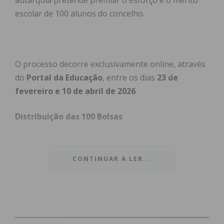
autarquia pretende premiar o esforço e o mérito
escolar de 100 alunos do concelho.
O processo decorre exclusivamente online, através
do
Portal da Educação
, entre os dias
23 de
fevereiro e 10 de abril de 2026
.
Distribuição das 100 Bolsas
O programa abrange diferentes níveis de ensino,
com valores que oscilam entre os 250€ e os 1250€.
CONTINUAR A LER...
Assim, ao
ensino secundário estão destinadas 60
bolsas, no valor de 250 euros
, sendo atribuídas 20
a cada ano escolar (10º, 11º e 12º anos). O
ensino
superior público e privado receberá 23 bolsas,
no valor 1000 euros
. Os alunos do
ensino superior