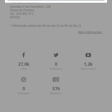
27,0k
0
1,2k
Fans
Followers
Subscribers
0
576
Followers
Readers