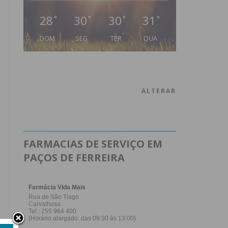
28
30
30
31
°
°
°
°
DOM
SEG
TER
QUA
ALTERAR
FARMACIAS DE SERVIÇO EM
PAÇOS DE FERREIRA