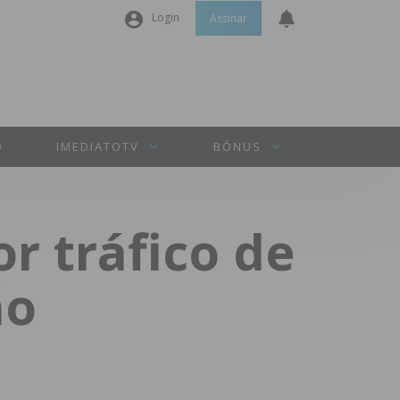
Login
Assinar
Nome de utilizador ou email
*
Senha
*
O
IMEDIATOTV
BÓNUS
Manter sessão
r tráfico de
INICIAR SESSÃO
ão
Perdeu a sua senha?