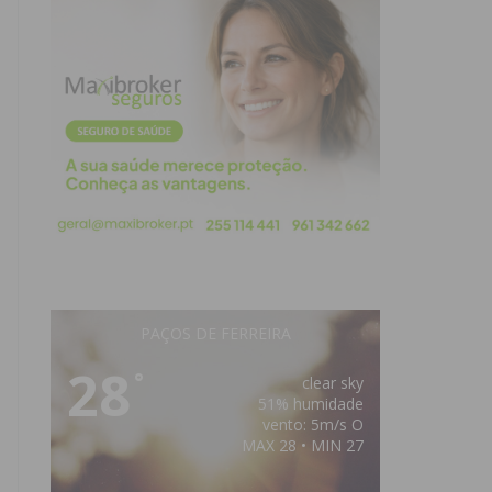
PAÇOS DE FERREIRA
28
°
clear sky
51% humidade
vento: 5m/s O
MAX 28 • MIN 27