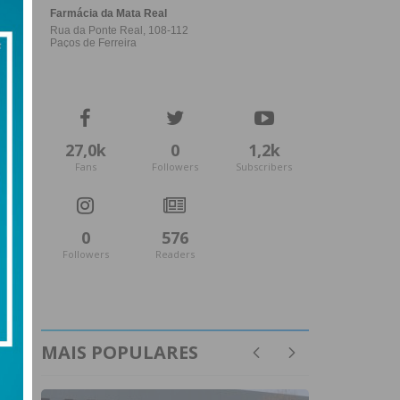
27,0k
0
1,2k
Fans
Followers
Subscribers
0
576
Followers
Readers
MAIS POPULARES