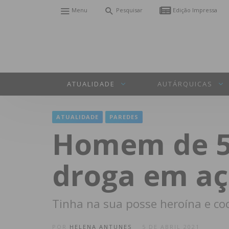
Menu
Pesquisar
Edição Impressa
ATUALIDADE
AUTÁRQUICAS
ATUALIDADE
PAREDES
Homem de 51
droga em açã
Tinha na sua posse heroína e co
POR
HELENA ANTUNES
5 DE ABRIL 2021