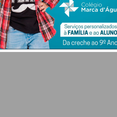
Penafidelense José
Penafiel abre
Moreira vence
candidaturas a bolsa
rto
prémio da
de estudo para
te
combatividade na
alunos da
dobradinha da
Universidade
Tavfer
Lusófona
8 DE AGOSTO 2026
8 DE AGOSTO 2026