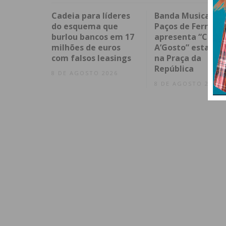
Cadeia para líderes
Banda Musical de
do esquema que
Paços de Ferreira
burlou bancos em 17
apresenta “Conce
milhões de euros
A’Gosto” esta noi
com falsos leasings
na Praça da
República
8 DE AGOSTO 2026
8 DE AGOSTO 2026