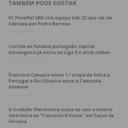
em seis grupos de teatro oriundos de vários
TAMBÉM PODE GOSTAR
pontos do país (como Portalegre, Marinha Grande,
Válega, Branca, Vila Nova de Santo André e
FC Penafiel SAD cria equipa Sub-23 que vai ser
Santarém), que vão dar vida a textos
liderada por Pedro Barroso
encomendados especificamente para o projeto.
7 DE AGOSTO 2026
Nesta edição, os autores selecionados foram Ana
Corrida ao futebol português: capital
Markl, Joaquim Arena e Mariana Jones.
estrangeiro já entra na Liga 3 e atrai clubes
Para além de consolidar o posicionamento de
7 DE AGOSTO 2026
Paredes no roteiro cultural nacional, o evento
Francisco Campos vence 1.ª etapa da Volta a
envolve a comunidade local, contando com uma
Portugal e Rui Oliveira veste a Camisola
equipa de voluntários da região no apoio logístico
Amarela
e na dinamização.
6 DE AGOSTO 2026
Índice
A tradição filarmónica cruza-se com a música
eletrónica no “Concerto A’Gosto” em Paços de
Um festival que extravasa o palco
Ferreira
Subscreva a newsletter do Imediato