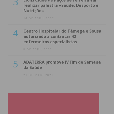
3
Lions Clube de Paços de Ferreira vai
realizar palestra «Saúde, Desporto e
Nutrição»
14 DE ABRIL 2022
4
Centro Hospitalar do Tâmega e Sousa
autorizado a contratar 42
enfermeiros especialistas
8 DE ABRIL 2022
5
ADATERRA promove IV Fim de Semana
da Saúde
21 DE MAIO 2021