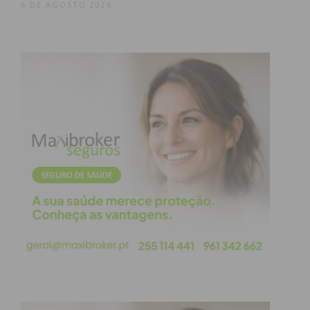
6 DE AGOSTO 2026
Um festival que extravasa o
palco
As seis produções selecionadas dividem-se entre o
Grande e o Pequeno Auditório do CCP. No entanto,
o espírito de partilha do festival estende-se à
Paredes Arena. Este espaço foi transformado no
ponto de encontro oficial dos participantes,
albergando a zona de refeições e uma área de lazer
equipada com lounge, matraquilhos e mesas de
ping-pong. É também ali que, na noite de sábado,
se realiza a festa oficial do festival, com a animação
a cargo de dois talentos locais: o mágico Tiago
Sousa e o DJ Hélio.