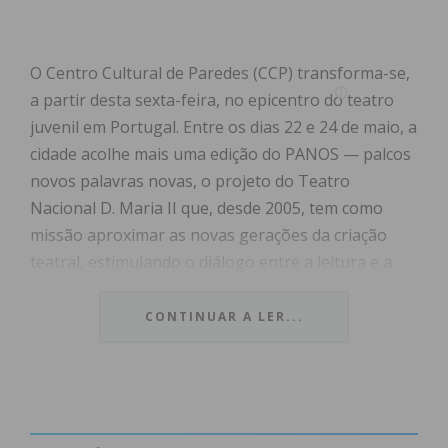
O Centro Cultural de Paredes (CCP) transforma-se,
a partir desta sexta-feira, no epicentro do teatro
juvenil em Portugal. Entre os dias 22 e 24 de maio, a
cidade acolhe mais uma edição do PANOS — palcos
novos palavras novas, o projeto do Teatro
Nacional D. Maria II que, desde 2005, tem como
missão aproximar as novas gerações da criação
teatral, estimulando o diálogo entre a leitura e a
prática em palco.
CONTINUAR A LER...
Sob a coordenação do escritor e encenador Sandro
William Junqueira, o PANOS destaca-se pelo seu
modelo descentralizado. Este ano, o festival conta
com a participação direta de 121 jovens, integrados