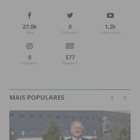
condições
27,0k
0
1,2k
Fans
Followers
Subscribers
0
577
Followers
Readers
MAIS POPULARES