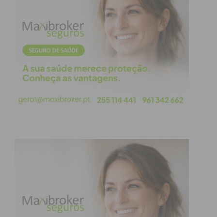
De pouco serve, afinal, o tal regozijo que pode
chegar dos tais pequenos gestos contra o regime
do Qatar ou a indispensável defesa da inclusão e
dos direitos humanos que era mesmo preciso
defender. Siga a competição!…
Dentro deste espírito de contestação ou de defesa,
Marcelo rebelo de Sousa anunciou já que falará no
Qatar sobre a defesa dos direitos humanos e o
mesmo Marcelo que disse que o Qatar não respeita
os direitos humanos, propôs-se ir ao Qatar dizer o
que pensa sobre a situação política que lá se vive…
Um orgulho ou uma parolice?
Vou optar pela segunda opção porque não era
necessário que o Presidente lá fosse num jogo de