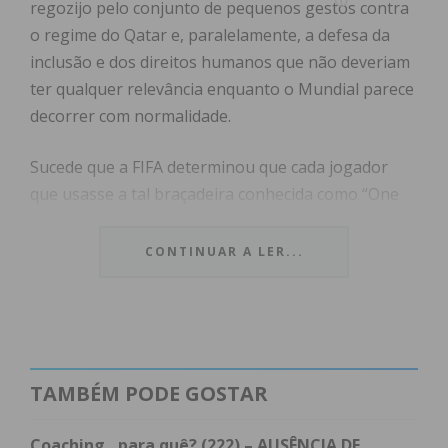
regozijo pelo conjunto de pequenos gestos contra
o regime do Qatar e, paralelamente, a defesa da
inclusão e dos direitos humanos que não deveriam
ter qualquer relevância enquanto o Mundial parece
decorrer com normalidade.
Sucede que a FIFA determinou que cada jogador
que usasse a tal braçadeira conhecida como “One
love” levaria cartão amarelo, as equipas recuaram
na intenção de se manifestarem. Para além de
CONTINUAR A LER...
alguns pequenos/grandes gestos no início dos
jogos, pouco mais foi ou tem sido possível mostrar
contra a violação dos direitos humanos face à
grave situação dos trabalhadores migrantes e aos
milhares de mortos na construção dos estádios de
TAMBÉM PODE GOSTAR
futebol.
Coaching…para quê? (222) – AUSÊNCIA DE