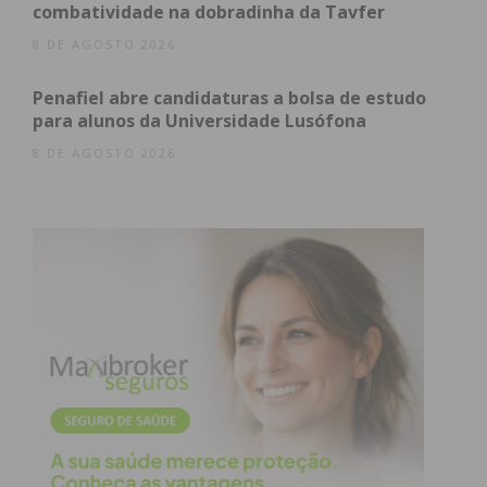
e Ave (APICAVE).
combatividade na dobradinha da Tavfer
8 DE AGOSTO 2026
Penafiel abre candidaturas a bolsa de estudo
Subscreva a newsletter do
para alunos da Universidade Lusófona
Imediato
8 DE AGOSTO 2026
Assine nossa newsletter por e-mail e
obtenha de forma regular a informação
atualizada.
Eu li e concordo com os
termos e
condições