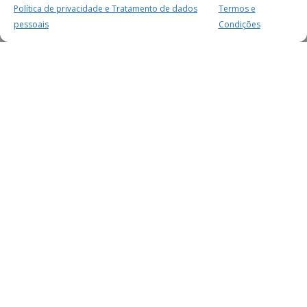
Política de privacidade e Tratamento de dados
Termos e
pessoais
Condições
MAIS PARA SI
FACEBOOK
TWITTER
YOUTUBE
INSTAGRAM
READERS
SERVIÇOS
SOBRE NÓS