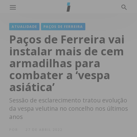
ATUALIDADE
PAÇOS DE FERREIRA
Paços de Ferreira vai
instalar mais de cem
armadilhas para
combater a ‘vespa
asiática’
Sessão de esclarecimento tratou evolução
da vespa velutina no concelho nos últimos
anos
POR
27 DE ABRIL 2022