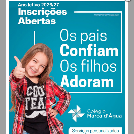
PAÇOS DE FERREIRA
17
°
clear sky
93% humidade
vento: 0m/s E
MAX 19 • MIN 17
26
28
30
31
°
°
°
°
DOM
SEG
TER
QUA
ALTERAR