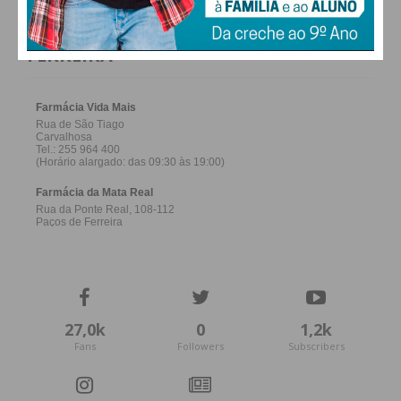
FARMACIAS DE SERVIÇO EM PAÇOS DE
FERREIRA
27,0k
0
1,2k
Fans
Followers
Subscribers