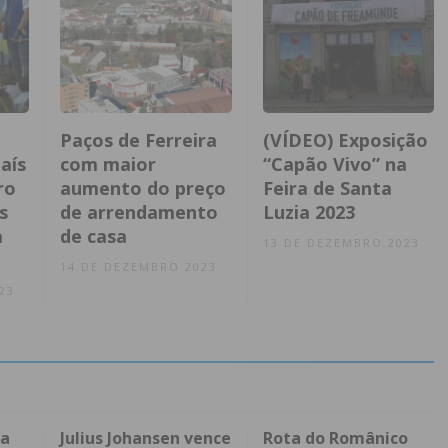
Paços de Ferreira
(VÍDEO) Exposição
aís
com maior
“Capão Vivo” na
ro
aumento do preço
Feira de Santa
s
de arrendamento
Luzia 2023
a
de casa
13 DE DEZEMBRO 2023
14 DE DEZEMBRO 2023
23
da
Julius Johansen vence
Rota do Românico