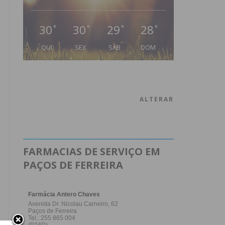
30
30
29
28
°
°
°
°
QUI
SEX
SÁB
DOM
ALTERAR
FARMACIAS DE SERVIÇO EM
PAÇOS DE FERREIRA