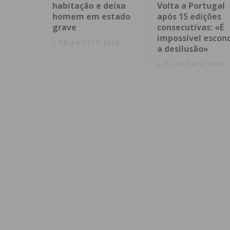
habitação e deixa
Volta a Portugal
homem em estado
após 15 edições
grave
consecutivas: «É
impossível escon
6 DE AGOSTO 2026
a desilusão»
6 DE AGOSTO 2026