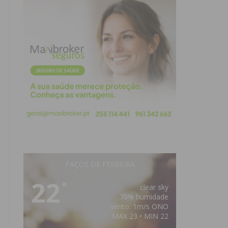
PAÇOS DE FERREIRA
22
°
clear sky
70% humidade
vento: 1m/s ONO
MAX 23 • MIN 22