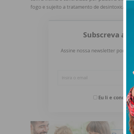
fogo e sujeito a tratamento de desintoxicação 
Subscreva a n
Assine nossa newsletter por e-m
Eu li e concor