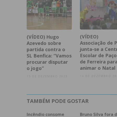
(VÍDEO)
(VÍDEO) Hugo
Associação de P
Azevedo sobre
junta-se a Cent
partida contra o
Escolar de Paço
SL Benfica: “Vamos
de Ferreira par
procurar disputar
animar o Natal
o jogo”
14 DE DEZEMBRO 20
15 DE DEZEMBRO 2023
TAMBÉM PODE GOSTAR
Incêndio consome
Bruno Silva fora 