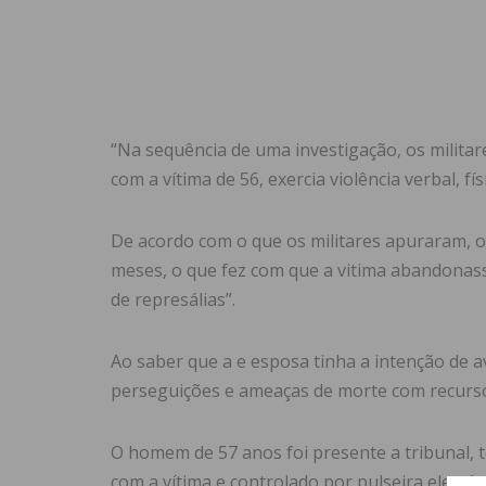
“Na sequência de uma investigação, os milita
com a vítima de 56, exercia violência verbal, fí
De acordo com o que os militares apuraram,
meses, o que fez com que a vitima abandonasse
de represálias”.
Ao saber que a e esposa tinha a intenção de a
perseguições e ameaças de morte com recurso a
O homem de 57 anos foi presente a tribunal, 
com a vítima e controlado por pulseira eletrón