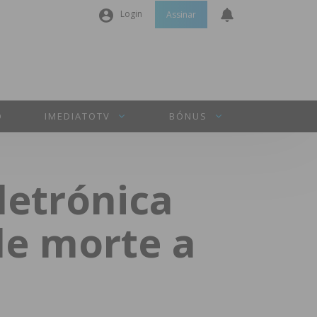
Login
Assinar
Nome de utilizador ou email
*
Senha
*
O
IMEDIATOTV
BÓNUS
Manter sessão
letrónica
INICIAR SESSÃO
e morte a
Perdeu a sua senha?