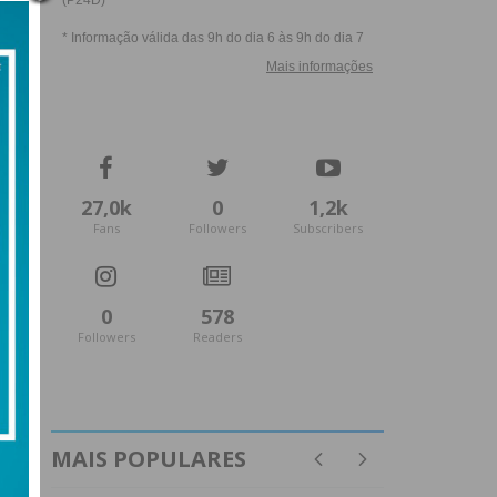
27,0k
0
1,2k
Fans
Followers
Subscribers
0
578
Followers
Readers
MAIS POPULARES