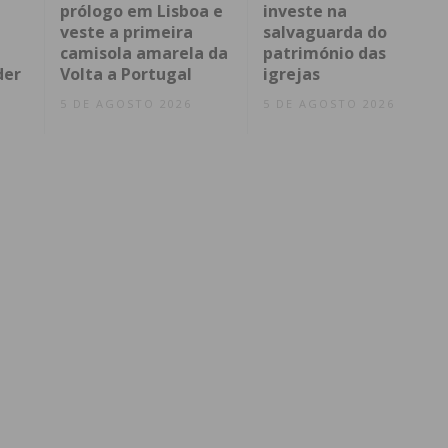
prólogo em Lisboa e
investe na
veste a primeira
salvaguarda do
camisola amarela da
património das
der
Volta a Portugal
igrejas
5 DE AGOSTO 2026
5 DE AGOSTO 2026