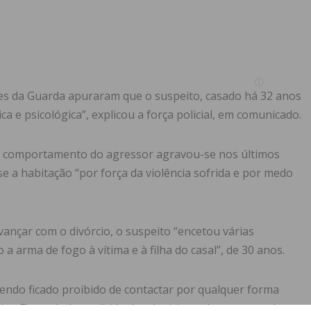
res da Guarda apuraram que o suspeito, casado há 32 anos
sica e psicológica”, explicou a força policial, em comunicado.
 o comportamento do agressor agravou-se nos últimos
 a habitação “por força da violência sofrida e por medo
vançar com o divórcio, o suspeito “encetou várias
 arma de fogo à vítima e à filha do casal”, de 30 anos.
tendo ficado proibido de contactar por qualquer forma
ica. Ficou ainda proibido de adquirir ou deter armas de