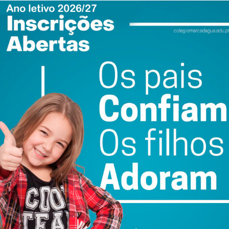
alcoólica.
ewsletter do Imediato
ail e obtenha de forma regular a informação
atualizada.
do com os
termos e condições