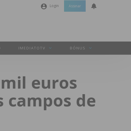
Login
Assinar
Nome de utilizador ou email
*
Senha
*
O
IMEDIATOTV
BÓNUS
Manter sessão
 mil euros
INICIAR SESSÃO
s campos de
Perdeu a sua senha?