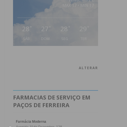
MAX 17 • MIN 17
28
27
28
29
°
°
°
°
SÁB
DOM
SEG
TER
ALTERAR
FARMACIAS DE SERVIÇO EM
PAÇOS DE FERREIRA