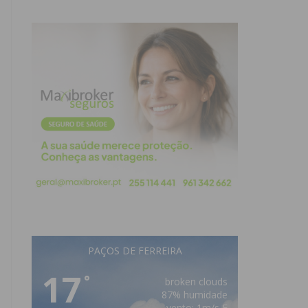
PAÇOS DE FERREIRA
17
°
broken clouds
87% humidade
vento: 1m/s E