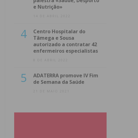
palestra «Saúde, Desporto
e Nutrição»
14 DE ABRIL 2022
4
Centro Hospitalar do
Tâmega e Sousa
autorizado a contratar 42
enfermeiros especialistas
8 DE ABRIL 2022
5
ADATERRA promove IV Fim
de Semana da Saúde
21 DE MAIO 2021