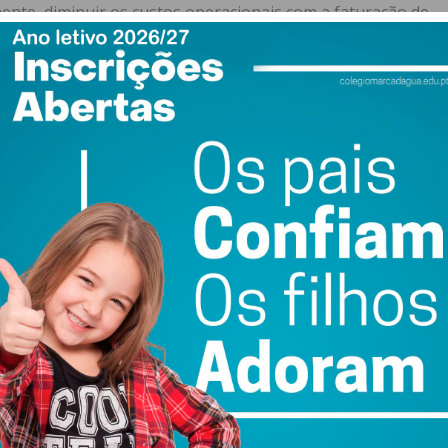
ente, diminuir os custos operacionais com a faturação de
m do fator económico, a tecnologia LED garante uma
o instantânea, o que beneficia diretamente os atletas e
urno.
em ser submetidas eletronicamente até ao final do dia de
evereiro.
ewsletter do Imediato
ail e obtenha de forma regular a informação
atualizada.