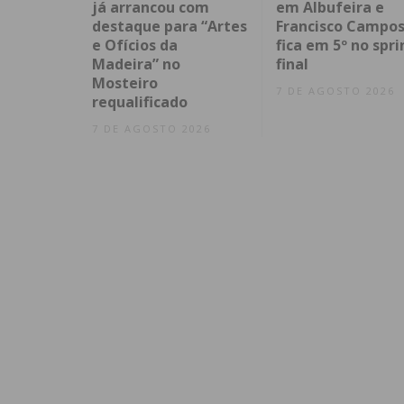
já arrancou com
em Albufeira e
destaque para “Artes
Francisco Campo
e Ofícios da
fica em 5º no spri
Madeira” no
final
Mosteiro
7 DE AGOSTO 2026
requalificado
7 DE AGOSTO 2026