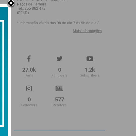
27,0k
0
1,2k
Fans
Followers
Subscribers
0
577
Followers
Readers