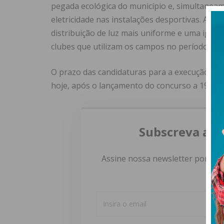
pegada ecológica do município e, simultaneam
eletricidade nas instalações desportivas. Alé
distribuição de luz mais uniforme e uma igniçã
clubes que utilizam os campos no período not
O prazo das candidaturas para a execução dev
hoje, após o lançamento do concurso a 19 de f
Subscreva a n
Assine nossa newsletter por e-m