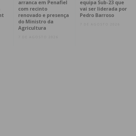
arranca em Penafiel
equipa Sub-23 que
s
com recinto
vai ser liderada por
nt
renovado e presença
Pedro Barroso
do Ministro da
7 DE AGOSTO 2026
Agricultura
7 DE AGOSTO 2026