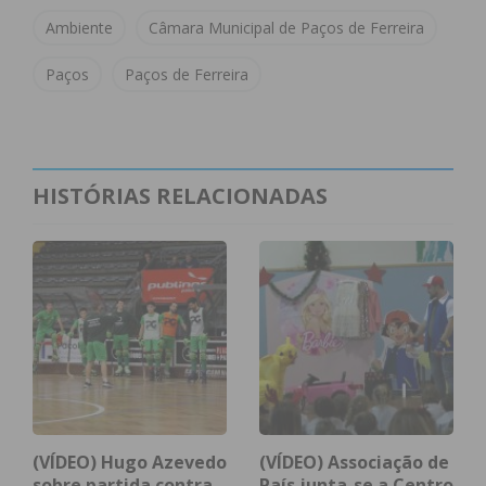
Imediato
Ambiente
Câmara Municipal de Paços de Ferreira
Paços
Paços de Ferreira
Assine nossa newsletter por e-mail e
obtenha de forma regular a informação
atualizada.
HISTÓRIAS RELACIONADAS
Eu li e concordo com os
termos e
condições
(VÍDEO) Hugo Azevedo
(VÍDEO) Associação de
sobre partida contra
País junta-se a Centro