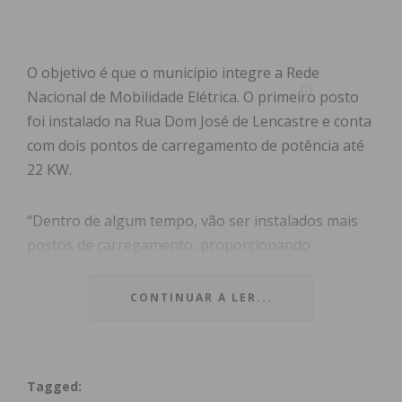
O objetivo é que o município integre a Rede
Nacional de Mobilidade Elétrica. O primeiro posto
foi instalado na Rua Dom José de Lencastre e conta
com dois pontos de carregamento de potência até
22 KW.
“Dentro de algum tempo, vão ser instalados mais
postos de carregamento, proporcionando
condições aos munícipes que aderiram ou venham
a aderir à mobilidade elétrica”, adiantou a
CONTINUAR A LER...
autarquia.
Tagged:
Subscreva a newsletter do