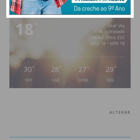
PAÇOS DE FERREIRA
18
°
clear sky
84% humidade
vento: 1m/s ESE
MAX 18 • MIN 18
30
28
27
29
°
°
°
°
SEX
SÁB
DOM
SEG
ALTERAR