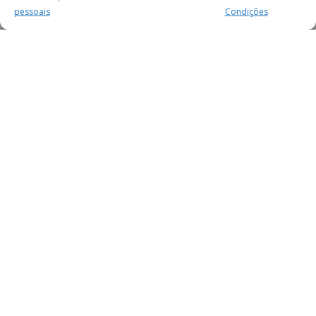
pessoais
Condições
MAIS PARA SI
FACEBOOK
TWITTER
YOUTUBE
INSTAGRAM
READERS
SERVIÇOS
SOBRE NÓS