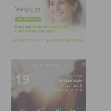
PAÇOS DE FERREIRA
19
°
clear sky
86% humidade
vento: 1m/s E
MAX 19 • MIN 19
30
30
29
28
°
°
°
°