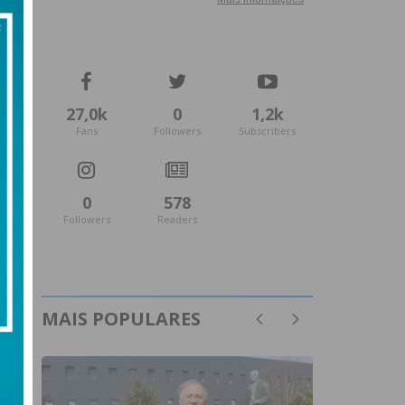
27,0k
0
1,2k
Fans
Followers
Subscribers
0
578
Followers
Readers
MAIS POPULARES