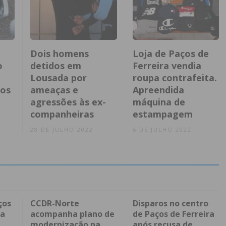
Dois homens
Loja de Paços de
o
detidos em
Ferreira vendia
Lousada por
roupa contrafeita.
nos
ameaças e
Apreendida
agressões às ex-
máquina de
companheiras
estampagem
28 DE JULHO 2022
6 DE JULHO 2022
ços
CCDR-Norte
Disparos no centro
ra
acompanha plano de
de Paços de Ferreira
modernização na
após recusa de