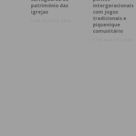
património das
intergeracionais
igrejas
com jogos
tradicionais e
5 DE AGOSTO 2026
piquenique
comunitário
5 DE AGOSTO 2026