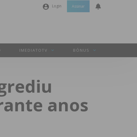
Login
Assinar
Nome de utilizador ou email
*
Senha
*
O
IMEDIATOTV
BÓNUS
Manter sessão
grediu
INICIAR SESSÃO
rante anos
Perdeu a sua senha?