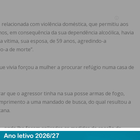
 relacionada com violência doméstica, que permitiu aos
anos, em consequência da sua dependência alcoólica, havia
 a vítima, sua esposa, de 59 anos, agredindo-a
do-a de morte”.
e vivia forçou a mulher a procurar refúgio numa casa de
rar que o agressor tinha na sua posse armas de fogo,
umprimento a uma mandado de busca, do qual resultou a
tana.
al , onde lhe foram aplicadas as medidas de coação de
acto com a vítima.