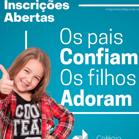
ewsletter do Imediato
ail e obtenha de forma regular a informação
atualizada.
do com os
termos e condições