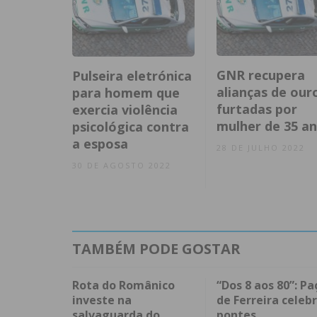
GNR recupera
Pulseira eletrónica
alianças de our
para homem que
furtadas por
exercia violência
mulher de 35 a
psicológica contra
a esposa
28 DE JULHO 2022
30 DE AGOSTO 2022
TAMBÉM PODE GOSTAR
Rota do Românico
“Dos 8 aos 80”: Pa
investe na
de Ferreira celeb
salvaguarda do
pontes