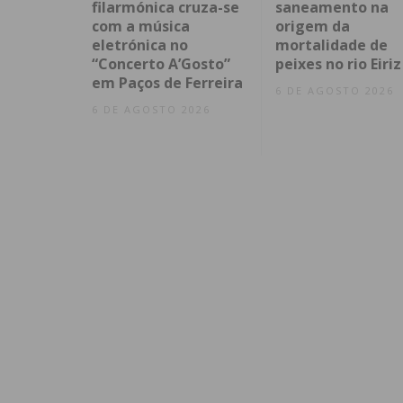
filarmónica cruza-se
saneamento na
com a música
origem da
eletrónica no
mortalidade de
“Concerto A’Gosto”
peixes no rio Eiriz
em Paços de Ferreira
6 DE AGOSTO 2026
6 DE AGOSTO 2026