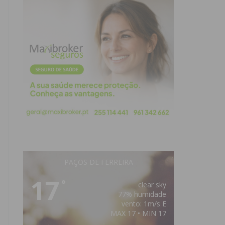
PAÇOS DE FERREIRA
17
°
clear sky
77% humidade
vento: 1m/s E
MAX 17 • MIN 17