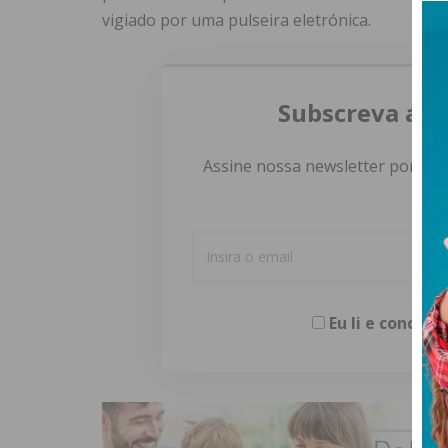
vigiado por uma pulseira eletrónica.
Subscreva a n
Assine nossa newsletter por e-m
Eu li e concor