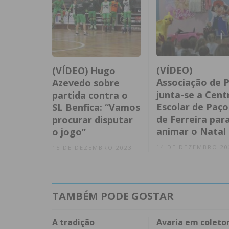
(VÍDEO)
(VÍDEO) Hugo
Associação de P
Azevedo sobre
junta-se a Cent
partida contra o
Escolar de Paço
SL Benfica: “Vamos
de Ferreira par
procurar disputar
animar o Natal
o jogo”
14 DE DEZEMBRO 20
15 DE DEZEMBRO 2023
TAMBÉM PODE GOSTAR
A tradição
Avaria em coleto