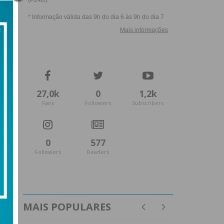
27,0k
0
1,2k
Fans
Followers
Subscribers
0
577
Followers
Readers
MAIS POPULARES