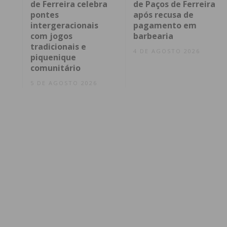
de Ferreira celebra
de Paços de Ferreira
pontes
após recusa de
intergeracionais
pagamento em
com jogos
barbearia
tradicionais e
4 DE AGOSTO 2026
piquenique
comunitário
5 DE AGOSTO 2026