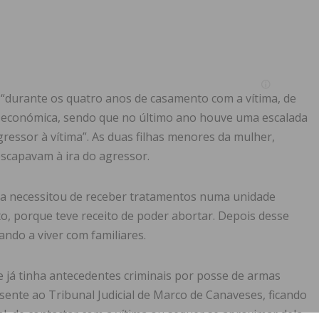
 “durante os quatro anos de casamento com a vítima, de
ia económica, sendo que no último ano houve uma escalada
agressor à vítima”. As duas filhas menores da mulher,
scapavam à ira do agressor.
ma necessitou de receber tratamentos numa unidade
to, porque teve receito de poder abortar. Depois desse
ando a viver com familiares.
 já tinha antecedentes criminais por posse de armas
resente ao Tribunal Judicial de Marco de Canaveses, ficando
al, de contactar com a vítima ou sequer se aproximar dela,