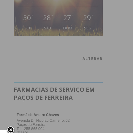
30
28
27
29
°
°
°
°
SEX
SÁB
DOM
SEG
ALTERAR
FARMACIAS DE SERVIÇO EM
PAÇOS DE FERREIRA