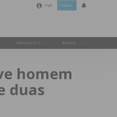
Login
Assinar
Nome de utilizador ou email
*
Senha
*
O
IMEDIATOTV
BÓNUS
Manter sessão
teve homem
INICIAR SESSÃO
e duas
Perdeu a sua senha?