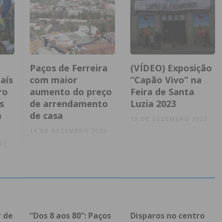
Paços de Ferreira
(VÍDEO) Exposição
aís
com maior
“Capão Vivo” na
ro
aumento do preço
Feira de Santa
s
de arrendamento
Luzia 2023
a
de casa
13 DE DEZEMBRO 2023
14 DE DEZEMBRO 2023
23
r de
“Dos 8 aos 80”: Paços
Disparos no centro