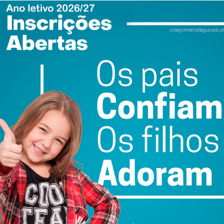
ewsletter do Imediato
ail e obtenha de forma regular a informação
atualizada.
do com os
termos e condições