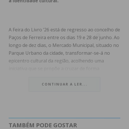
a identidade cultural.
A Feira do Livro ’26 está de regresso ao concelho de
Paços de Ferreira entre os dias 19 e 28 de junho. Ao
longo de dez dias, o Mercado Municipal, situado no
Parque Urbano da cidade, transformar-se-á no
epicentro cultural da região, acolhendo uma
iniciativa que se propõe a cruzar de forma
ambiciosa a literatura, as artes contemporâneas e
as literacias.
CONTINUAR A LER...
O certame deste ano aposta num modelo
descentralizado de conteúdos, combinando sessões
tradicionais de autógrafos com debates de relevo
social. Entre as principais atrações no panorama
TAMBÉM PODE GOSTAR