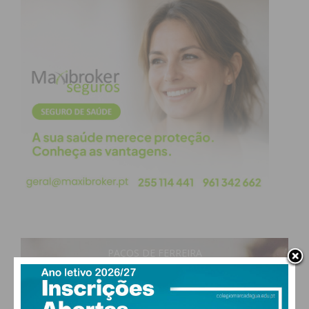
Imediato
Assine nossa newsletter por e-mail e
obtenha de forma regular a informação
atualizada.
Eu li e concordo com os
termos e
condições
PAÇOS DE FERREIRA
17
°
clear sky
83% humidade