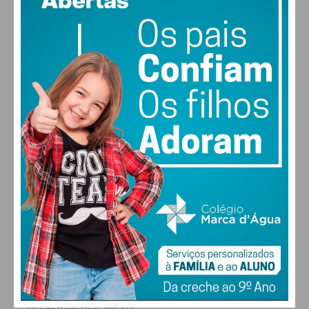
vento: 1m/s ESE
MAX 17 • MIN 17
30
30
30
28
°
°
°
°
QUI
SEX
SÁB
DOM
ALTERAR
FARMACIAS DE SERVIÇO EM PAÇOS DE
FERREIRA