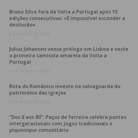
literário destaca-se a presença do autor best-seller
Pedro Chagas Freitas, que encabeça um painel de
Bruno Silva fora da Volta a Portugal após 15
conversas desenhado para atrair públicos
edições consecutivas: «É impossível esconder a
desilusão»
heterogéneos.
6 DE AGOSTO 2026
A estratégia cultural da organização passa
Julius Johansen vence prólogo em Lisboa e veste
visivelmente por quebrar barreiras disciplinares.
a primeira camisola amarela da Volta a
Desta
Portugal
forma, o cartaz integra grandes nomes da música
5 DE AGOSTO 2026
portuguesa, como a cantautora Luísa Sobral, e
personalidades carismáticas do universo do
Rota do Românico investe na salvaguarda do
futebol, como Ukra Monteiro e o reputado
património das igrejas
especialista Prof. José Neto, prometendo atrair
5 DE AGOSTO 2026
leitores e visitantes habitualmente distantes do
circuito literário convencional. O tom humorístico e
“Dos 8 aos 80”: Paços de Ferreira celebra pontes
intergeracionais com jogos tradicionais e
a sátira social estarão também garantidos através
piquenique comunitário
da participação de