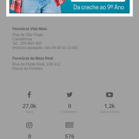
FARMACIAS DE SERVIÇO EM PAÇOS DE
FERREIRA
27,0k
0
1,2k
Fans
Followers
Subscribers
0
576