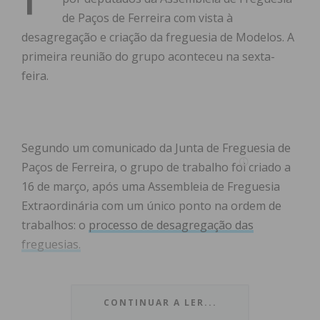
de Paços de Ferreira com vista à
desagregação e criação da freguesia de Modelos. A
primeira reunião do grupo aconteceu na sexta-
feira.
Segundo um comunicado da Junta de Freguesia de
Paços de Ferreira, o grupo de trabalho foi criado a
16 de março, após uma Assembleia de Freguesia
Extraordinária com um único ponto na ordem de
trabalhos: o
processo de desagregação das
freguesias.
“Esta sessão deu lugar à criação de um
grupo de
trabalho constituída por deputados do PSD e do PS
CONTINUAR A LER...
para preparar todo o processo com vista à