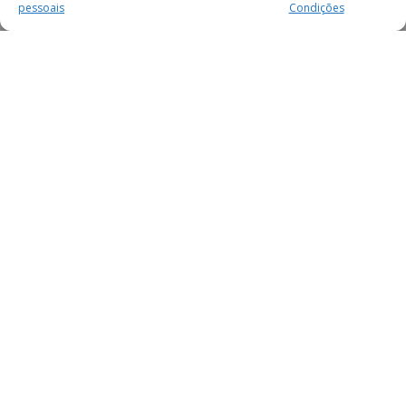
pessoais
Condições
MAIS PARA SI
FACEBOOK
TWITTER
YOUTUBE
INSTAGRAM
READERS
SERVIÇOS
SOBRE NÓS