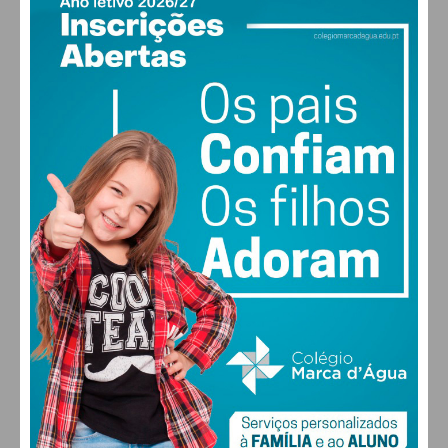
PAÇOS DE FERREIRA
26
°
clear sky
58% humidade
vento: 5m/s O
MAX 26 • MIN 26
28
30
30
31
°
°
°
°
DOM
SEG
TER
QUA
ALTERAR