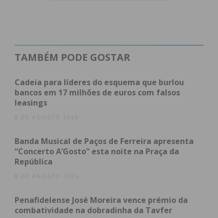
desagregação e criação da Freguesia de Modelos
. A
Junta de Freguesia manifestou todo o seu apoio a
este grupo de trabalho e deseja que seja alcançado
o objetivo a dar à população de Modelos o que
TAMBÉM PODE GOSTAR
tanto desejam: voltar a ser Freguesia”, indica a nota
enviada ao IMEDIATO.
Cadeia para líderes do esquema que burlou
bancos em 17 milhões de euros com falsos
leasings
A primeira reunião de trabalhos deste grupo
aconteceu na sexta-feira.
8 DE AGOSTO 2026
Banda Musical de Paços de Ferreira apresenta
“Concerto A’Gosto” esta noite na Praça da
Subscreva a newsletter do
República
Imediato
8 DE AGOSTO 2026
Penafidelense José Moreira vence prémio da
Assine nossa newsletter por e-mail e
combatividade na dobradinha da Tavfer
obtenha de forma regular a informação