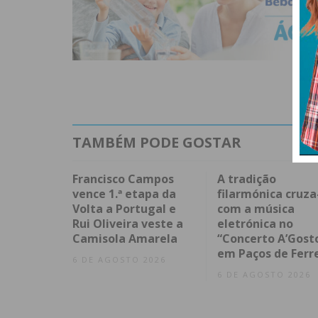
TAMBÉM PODE GOSTAR
Francisco Campos
A tradição
vence 1.ª etapa da
filarmónica cruza
Volta a Portugal e
com a música
Rui Oliveira veste a
eletrónica no
Camisola Amarela
“Concerto A’Gost
em Paços de Ferr
6 DE AGOSTO 2026
6 DE AGOSTO 2026