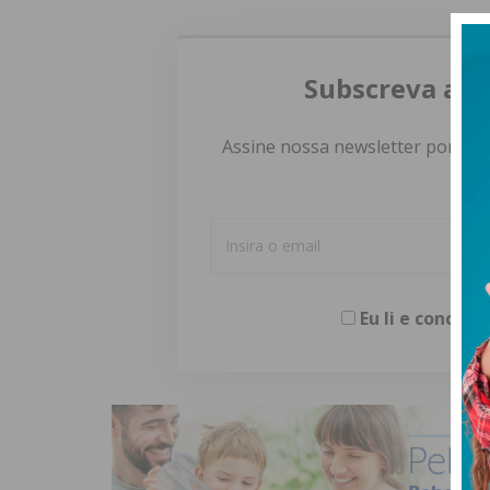
Subscreva a n
Assine nossa newsletter por e-m
Eu li e concor