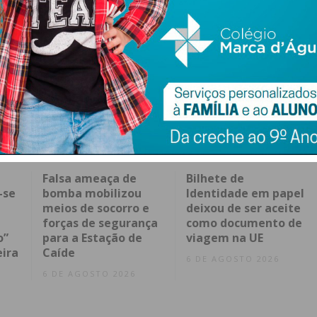
Falsa ameaça de
Bilhete de
-se
bomba mobilizou
Identidade em papel
meios de socorro e
deixou de ser aceite
forças de segurança
como documento de
o”
para a Estação de
viagem na UE
eira
Caíde
6 DE AGOSTO 2026
6 DE AGOSTO 2026