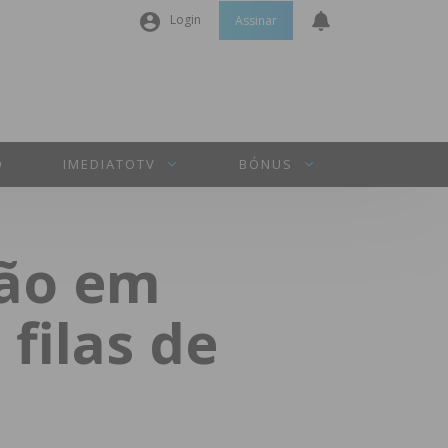
Login
Assinar
Nome de utilizador ou email
*
Senha
*
O
IMEDIATOTV
BÓNUS
Manter sessão
ção em
INICIAR SESSÃO
filas de
Perdeu a sua senha?