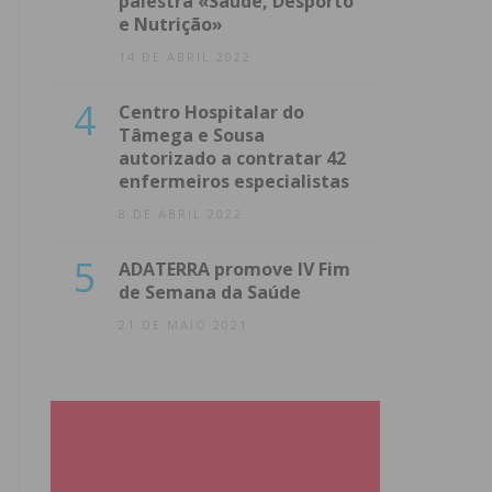
palestra «Saúde, Desporto
e Nutrição»
14 DE ABRIL 2022
4
Centro Hospitalar do
Tâmega e Sousa
autorizado a contratar 42
enfermeiros especialistas
8 DE ABRIL 2022
5
ADATERRA promove IV Fim
de Semana da Saúde
21 DE MAIO 2021