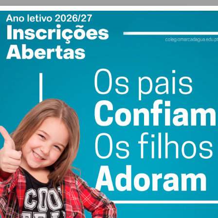
ewsletter do Imediato
ail e obtenha de forma regular a informação
atualizada.
do com os
termos e condições