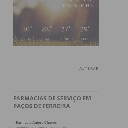
MAX 16 • MIN 16
30
28
27
29
°
°
°
°
SEX
SÁB
DOM
SEG
ALTERAR
FARMACIAS DE SERVIÇO EM
PAÇOS DE FERREIRA