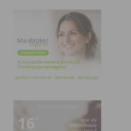
PAÇOS DE FERREIRA
16
°
clear sky
86% humidade
vento: 1m/s E