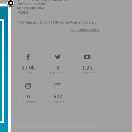
27,0k
0
1,2k
Fans
Followers
Subscribers
0
577
Followers
Readers