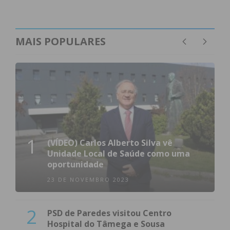
G.D.C. Ferreira
Boelhe
1 – 2
MAIS POPULARES
Lomba
S. Vicente
SC Amarante
Irivo
1 – 1
F.C. Termas de São
1
(VÍDEO) Carlos Alberto Silva vê
Vicente
Unidade Local de Saúde como uma
FC
oportunidade
23 DE NOVEMBRO 2023
Vila Boa do Bispo
2
PSD de Paredes visitou Centro
Hospital do Tâmega e Sousa