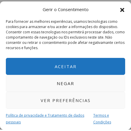
CD
C.D.
Gerir o Consentimento
Para fornecer as melhores experiências, usamos tecnologias como
Sobrado B
Leões da Seroa
cookies para armazenar e/ou aceder a informações do dispositivo.
Consentir com essas tecnologias nos permitirá processar dados, como
comportamento de navegação ou IDs exclusivos neste site. Não
consentir ou retirar o consentimento pode afetar negativamante certos
recursos e funções.
2 Divisão Série 3 – Jornada 16
ACEITAR
Casa
Resultado
Visitante
NEGAR
3 – 1
VER PREFERÊNCIAS
Política de privacidade e Tratamento de dados
Termos e
Rio Mau FC
Ancede
pessoais
Condições