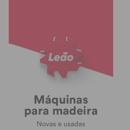
4 – 2
C.R.C. 1º Maio
Monte Córdova
Figueiró
2 – 2
FC São Romão
C.C.R. Raimonda
3 – 0
A.J.M.
Rio