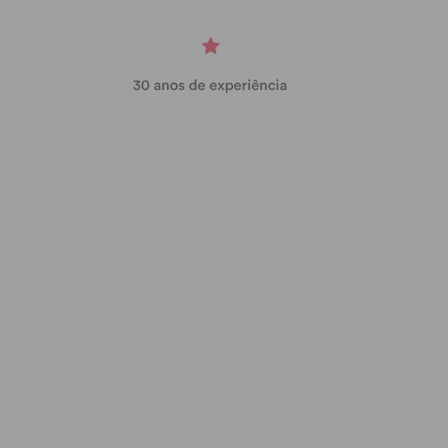
Lamoso B
Ave B
5 – 1
FC
Cristelo
Codessos
0 – 1
A.D.
Escola Fuebol 115
Campo Lírio
ADI