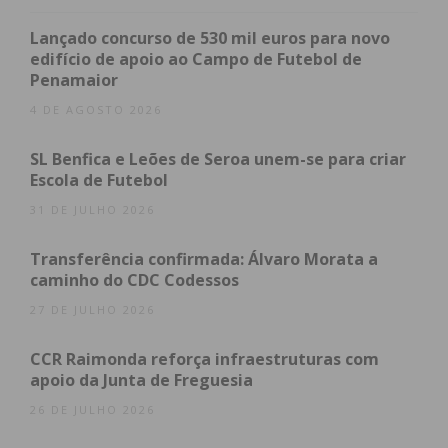
Resultado
Visitante
Lançado concurso de 530 mil euros para novo
1 – 2
edifício de apoio ao Campo de Futebol de
1 – 2
Penamaior
1 – 1
2ª Divisão Série 2 – Jornada 16
4 DE AGOSTO 2026
Casa
Resultado
SL Benfica e Leões de Seroa unem-se para criar
Visitante
Escola de Futebol
2 – 0
31 DE JULHO 2026
5 – 0
4 – 2
2 – 2
Transferência confirmada: Álvaro Morata a
3 – 0
caminho do CDC Codessos
5 – 1
27 DE JULHO 2026
0 – 1
ADI
CCR Raimonda reforça infraestruturas com
2 Divisão Série 3 – Jornada 16
apoio da Junta de Freguesia
Casa
Resultado
26 DE JULHO 2026
Visitante