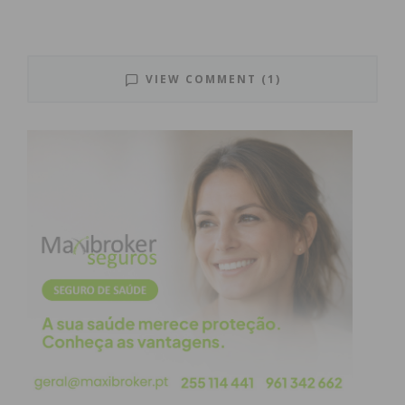
3 – 1
1 – 1
1 – 0
1 – 0
1 – 1
VIEW COMMENT (1)
Subscreva a newsletter do Imediato
Divisão de Elite pró-nacional
Série 2 – Jornada 17
Casa
Resultado
Visitante
1 – 1
S. Lourenço Douro
SC
Freamunde