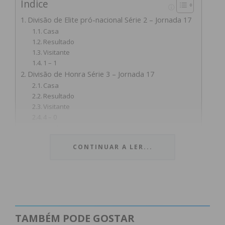
Índice
Divisão de Elite pró-nacional Série 2 – Jornada 17
Casa
Resultado
Visitante
1 – 1
Divisão de Honra Série 3 – Jornada 17
Casa
Resultado
Visitante
4 – 0
Divisão de Honra Série 4 – Jornada 17
Casa
CONTINUAR A LER...
Resultado
Visitante
2 – 1
1 – 0
0 – 0
1ª Divisão Série 2 – Jornada 15
Casa
TAMBÉM PODE GOSTAR