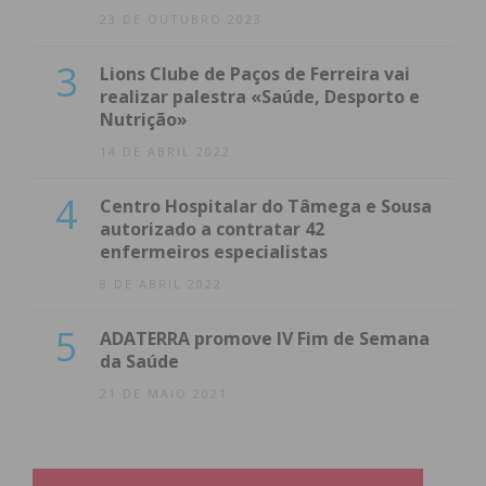
23 DE OUTUBRO 2023
2ª Divisão Série 2 – Jornada 16
3
Lions Clube de Paços de Ferreira vai
realizar palestra «Saúde, Desporto e
Casa
Resultado
Visitante
Nutrição»
14 DE ABRIL 2022
2 – 0
SC Vilar Pinheiro
4
Centro Hospitalar do Tâmega e Sousa
autorizado a contratar 42
enfermeiros especialistas
8 DE ABRIL 2022
S.C. Freamunde
B
5
ADATERRA promove IV Fim de Semana
da Saúde
5 – 0
ADR S. Pedro de
21 DE MAIO 2021
A.D.C.
Fins
Frazão