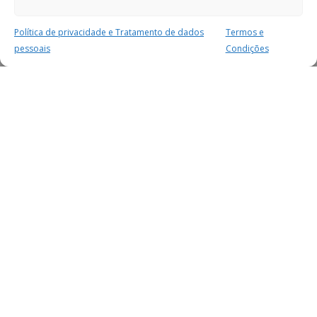
Política de privacidade e Tratamento de dados
Termos e
pessoais
Condições
MAIS PARA SI
FACEBOOK
TWITTER
YOUTUBE
INSTAGRAM
READERS
SERVIÇOS