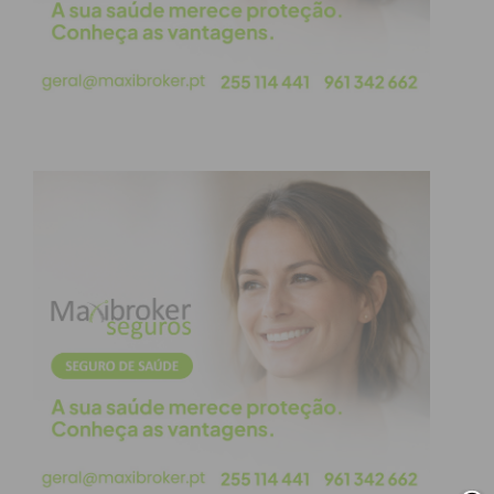
5.600 €, sendo o valor remanescente (11.400 €)
distribuído por 4 prémios de participação”, indica o
comunicado.
Recorde-se que a Câmara Municipal de Paços de
Ferreira e o Instituto da Habitação e Reabilitação
Urbana (IHRU) assinaram, a 13 de agosto de 2021,
um acordo de colaboração para a concretização da
Estratégia Local de Habitação (ELH), que
representa investimentos superiores a 16 milhões
de euros no parque habitacional municipal.
Este
protocolo
prevê a construção de
120 novos
apartamentos
para arrendamento acessível nas
cidades de Freamunde e Paços de Ferreira, assim
como a reabilitação de habitações sociais já
existentes no concelho de Paços de Ferreira.