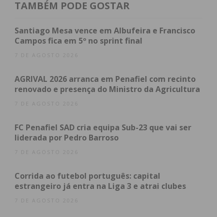
TAMBÉM PODE GOSTAR
pelas equipas da viatura médica de emergência e
reanimação do Vale do Sousa e de suporte imediato
Santiago Mesa vence em Albufeira e Francisco
de vida de Valongo e hospitalizados. Quatro deles
Campos fica em 5º no sprint final
foram levadas para o Hospital de São João, no
7 DE AGOSTO 2026
Porto e os restantes para o Hospital Padre
Américo, em Penafiel.
AGRIVAL 2026 arranca em Penafiel com recinto
renovado e presença do Ministro da Agricultura
“Possível deficência na estrutura!
7 DE AGOSTO 2026
Em conferência de imprensa, realizada na manhã
FC Penafiel SAD cria equipa Sub-23 que vai ser
liderada por Pedro Barroso
desta sexta-feira para explicar o sucedido, o
presidente da Câmara Municipal de Paredes
7 DE AGOSTO 2026
apontou “uma possível deficiência na estrutura”,
Corrida ao futebol português: capital
que fez com que esta cedesse e, juntamente com
estrangeiro já entra na Liga 3 e atrai clubes
ela, cerca de um metro quadrado do pavimento,
7 DE AGOSTO 2026
provocando a queda dos 11 atletas “de uma altura