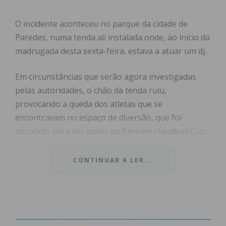
O
incidente aconteceu no parque da cidade de
Paredes, numa tenda ali instalada onde, ao início da
madrugada desta sexta-feira, estava a atuar um dj.
Em circunstâncias que serão agora investigadas
pelas autoridades, o chão da tenda ruiu,
provocando a queda dos atletas que se
encontravam no espaço de diversão, que foi
instalado para dar apoio ao Paredes Handball Cup,
um torneio internacional que acontece na cidade
até domingo e conta com a participação de mais de
CONTINUAR A LER...
3700 atletas, oriundos de cinco países.
Na sequência da queda, onze atletas sofreram
ferimentos ligeiros. Foram assistidos no local pelos
Bombeiros Voluntários de Paredes, assim como