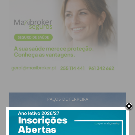
acompanhados por elementos do município e da
organização do Paredes Handball Cup e é convicção
do autarca que hoje já possam participar no
torneio, à exceção de uma atleta espanhola que
sofreu uma lesão num braço.
Questionado sobre a segurança da tenda onde se
verificou o incidente, Alexandre Almeida afirmou
que foi montada por uma empresa do ramo,
“devidamente certificada”, como “muita experiência”
e seria recuperável ainda no dia de hoje. Contudo, o
município decidiu, “para que não fique qualquer tido
de insegurança para os atletas”, mudar o local da
PAÇOS DE FERREIRA
fun zone do parque da cidade para as traseiras do
27
°
scattered clouds
Pavilhão Gimnodesportivo.
51% humidade
vento: 4m/s O
MAX 27 • MIN 27