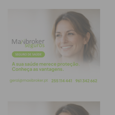
de cerca de 80 centímetros”.
Alexandre Almeida deu ainda nota de que o plano
de coordenação de segurança e de socorro “foi
desde logo acionado”, tendo acorrido ao local a
Proteção Civil da autarquia, os Bombeiros
Voluntários e a GNR e destacou o facto de nenhum
dos atletas ter sofrido ferimentos
graves. “Felizmente não houve nenhum ferido
grave, não houve nenhum corte, nenhum braço
nem nenhuma perna partida, apenas situações de
hematomas, uma vez que houve uma queda de
cerca de 80 centímetros”, referiu o autarca,
acrescentando que quase a totalidade dos atletas
teve “alta quase imediata”.
Segundo Alexandre Almeida os atletas foram