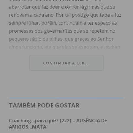
abarrotar que faz doer e correr lágrimas que se
renovam a cada ano. Por tal postigo que tapa a luz
sempre lunar, porém, continuam a ter espaço as
promessas dos governantes que se repetem no
pequeno rádio de pilhas, que graças ao Senhor
ainda funciona, até que elas se esgotem, e acabem
no lixo para evitar que se acumulem ao restante
que os pés arrastam sobre o soalho gasto e a
CONTINUAR A LER...
precisar de tábuas novas.
Material difícil de arranjar e o município também
“não tem conhecimento” de tais habitações e do
seu estado. As despesas são mais que as rabanadas
TAMBÉM PODE GOSTAR
que a pouca sopa sem feijão, ligeira, essa está mais
ou menos garantida por esta noite. Os serviços
Coaching…para quê? (222) – AUSÊNCIA DE
camarários que os seus veículos e os homens que
AMIGOS…MATA!