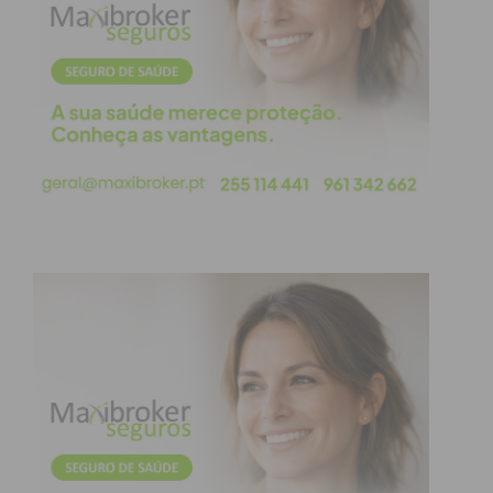
Pior estão os que moram na rua ou no barraco com
a companhia do rafeiro fiel e também a ladrar
“pedindo a Deus o seu osso e a sua gota de água”.
As mãos endurecidas pelo frio já mal se estendem
e assim vão envelhecendo desde há anos, tantos
quantos têm de vida, Porém nunca lhes faltou
governo a prometer-lhes melhorias que lhes
tapava a entrada da miséria e apenas com uma
abertura para que pudessem deitar as embalagens
e os frascos de remédio que destes males não os
curou nem à suas famílias que se cobrem no
mesmo frio e no mesmo calor da fé. Mas é assim.
Enquanto uns riem outros choram. Não há nada
mais a comentar. Já tudo foi ou está dito e escrito
nos livros sagrados, e por quem sabe safar-se
melhor!