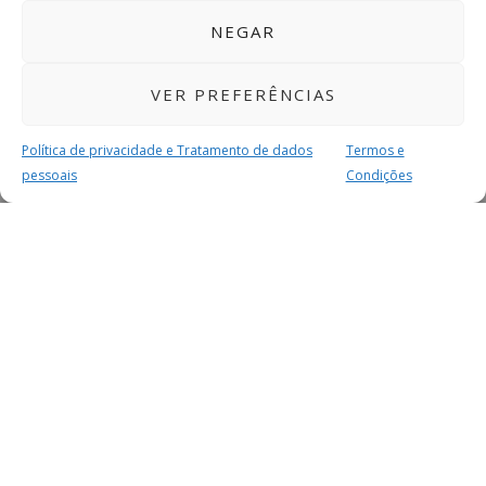
NEGAR
VER PREFERÊNCIAS
Política de privacidade e Tratamento de dados
Termos e
pessoais
Condições
MAIS PARA SI
FACEBOOK
TWITTER
YOUTUBE
INSTAGRAM
READERS