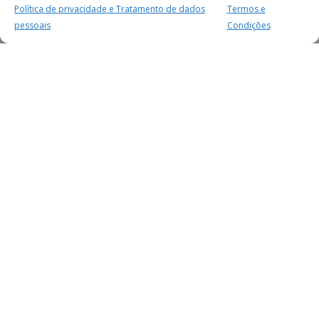
Política de privacidade e Tratamento de dados
Termos e
pessoais
Condições
MAIS PARA SI
FACEBOOK
TWITTER
YOUTUBE
INSTAGRAM
READERS
SERVIÇOS
SOBRE NÓS