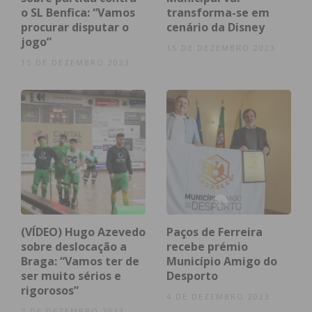
o SL Benfica: “Vamos
transforma-se em
procurar disputar o
cenário da Disney
jogo”
15 DE DEZEMBRO 2023
15 DE DEZEMBRO 2023
(VÍDEO) Hugo Azevedo
Paços de Ferreira
sobre deslocação a
recebe prémio
Braga: “Vamos ter de
Município Amigo do
ser muito sérios e
Desporto
rigorosos”
4 DE DEZEMBRO 2023
7 DE DEZEMBRO 2023