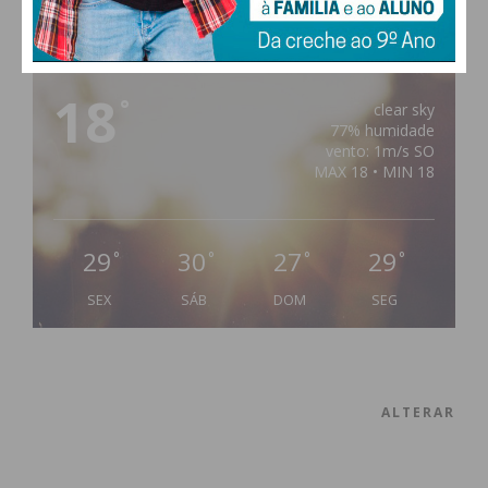
PAÇOS DE FERREIRA
18
°
clear sky
77% humidade
vento: 1m/s SO
MAX 18 • MIN 18
29
30
27
29
°
°
°
°
SEX
SÁB
DOM
SEG
ALTERAR