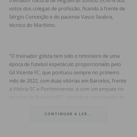
treinador natural de Felgueiras somou 39,47% dos
votos dos colegas de profissão, ficando à frente de
Sérgio Conceição e do pacense Vasco Seabra,
técnico do Marítimo.
“O treinador gilista tem sido o timoneiro de uma
época de futebol espetáculo proporcionado pelo
Gil Vicente FC, que pontuou sempre no primeiro
mês de 2022, com duas vitórias em Barcelos, frente
a Vitória SC e Portimonense, e com um empate no
terreno do Boavista FC”, considera comunicado da
Liga
.
CONTINUAR A LER...
Em segundo lugar desta eleição ficou Sérgio
Conceição, do FC Porto, com 35,53% dos votos,