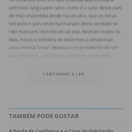
petróleo, larga pelo rabo, como é o caso deste país
de mão estendida desde há séculos, que os meus
tetravós e pais testemunhariam desta verdade se
não tivessem morrido de tal mal, debitam todos os
dias, horas e minutos de estarmos a atravessar
uma imensa “crise” devida a um presidente de um
país Histórico e de Ilustres Mestres do grande
leste, também ele com apoios mas ligeiros, que o
implica e o obriga a ter de ganhar a “3ª guerra
CONTINUAR A LER...
mundial”. Se esta é a razão que impulsiona e anima
uns “Comentadores de tais canais como CNN,
liberais fascistas, e afins”, com pivôs que são uns
pivetes”, que fazem perguntas idiotas a convidados
selecionados, expondo- se a um ridículo e
TAMBÉM PODE GOSTAR
ignorância atroz, não se interrogam se o “Macrutin
de Pariscovo” não sai beliscado nem fragilizado do
A Perda de Confiança e a Crise da Habitação