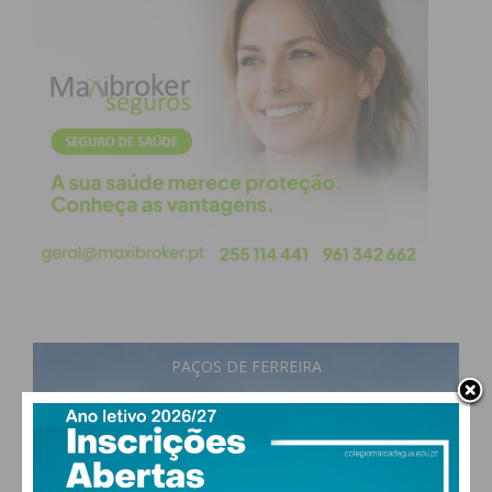
PAÇOS DE FERREIRA
22
°
scattered clouds
76% humidade
vento: 2m/s O
MAX 22 • MIN 22