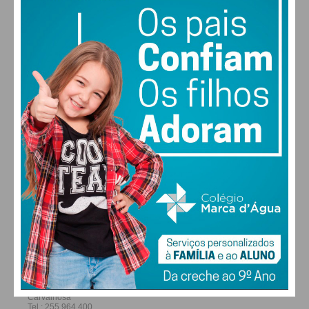
22
26
28
30
°
°
°
°
SÁB
DOM
SEG
TER
ALTERAR
FARMACIAS DE SERVIÇO EM PAÇOS DE
FERREIRA