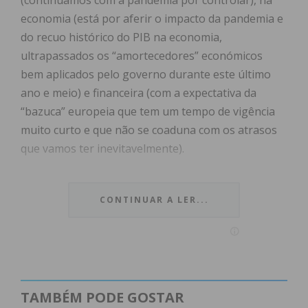
(continuamos com a pandemia por controlar), na
economia (está por aferir o impacto da pandemia e
do recuo histórico do PIB na economia,
ultrapassados os “amortecedores” económicos
bem aplicados pelo governo durante este último
ano e meio) e financeira (com a expectativa da
“bazuca” europeia que tem um tempo de vigência
muito curto e que não se coaduna com os atrasos
que vamos ter inevitavelmente).
CONTINUAR A LER...
O orçamento que foi a votação no parlamento
cumpria com várias premissas exigidas pelo PCP e
BE e tinha as medidas necessárias à sua aprovação
em qualquer momento político, exceto neste
momento pós-eleições autárquicas muito
TAMBÉM PODE GOSTAR