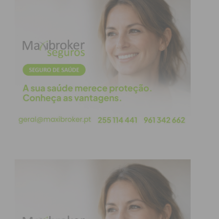
ideológico ocupado historicamente pelo PS e por
vezes pelo próprio PSD, tem levado à queda do
partido. Basta pensar que um partido jovem,
irreverente e insolente tornou-se um partido
elitista, petulante e estático. Catarina Martins está
há 10 anos como líder/ porta-voz do partido.
Tornou-se igual aos outros. Passou a ser
mainstream e por isso vai continuar a ser
castigado. Já ninguém vota no BE para protestar
(esse voto vai para o Chega) e já não há causas
para defender (Sócrates tratou disso). Sobra um
arco ideológico entrincheirado entre o PCP e
muitas vezes por um PS mais à esquerda (se Pedro
Nuno Santos tornar-se líder do PS, a pressão para
o BE desaparecer ideologicamente vai ser ainda
maior).