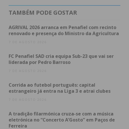
1965 a telescola iniciou os seus programas nos
estúdios do Porto e, dos arquivos da RTP, consta o
TAMBÉM PODE GOSTAR
vídeo em anexo datado de 23 de março de 1966 em
Paços de Ferreira, gravado nas aulas de
AGRIVAL 2026 arranca em Penafiel com recinto
renovado e presença do Ministro da Agricultura
Matemática e Ciências.
7 DE AGOSTO 2026
FC Penafiel SAD cria equipa Sub-23 que vai ser
liderada por Pedro Barroso
7 DE AGOSTO 2026
Corrida ao futebol português: capital
estrangeiro já entra na Liga 3 e atrai clubes
7 DE AGOSTO 2026
A tradição filarmónica cruza-se com a música
eletrónica no “Concerto A’Gosto” em Paços de
Antigo edifício da Telescola em Frazão
Ferreira