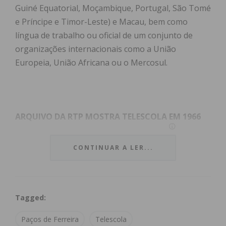
Guiné Equatorial, Moçambique, Portugal, São Tomé
e Príncipe e Timor-Leste) e Macau, bem como
língua de trabalho ou oficial de um conjunto de
organizações internacionais como a União
Europeia, União Africana ou o Mercosul.
ARQUIVO DA RTP MOSTRA TELESCOLA EM 1966
Neste dia dedicado à nossa língua materna, o
CONTINUAR A LER...
IMEDIATO relembra um dos serviços que ajudou a
elevar o nível escolar de muitas regiões do país,
entre 1965 e 1987. Falamos da Telescola, à qual
Tagged:
voltamos a dar especial importância no presente,
pois possibilita que a população escolar continue
Paços de Ferreira
Telescola