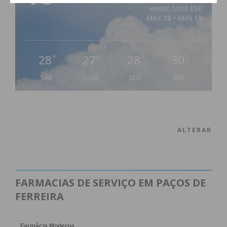
vento: 1m/s ESE
condições
MAX 18 • MIN 18
28
27
28
30
°
°
°
°
SÁB
DOM
SEG
TER
ALTERAR
FARMACIAS DE SERVIÇO EM PAÇOS DE
FERREIRA