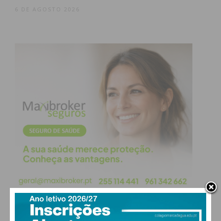
6 DE AGOSTO 2026
O português era ensinado na aula de Língua e
História da Pátria. Várias centenas de alunos do
concelho frequentaram este modelo de ensino que,
em Frazão, era lecionado no edifício da foto anexa.
No vídeo RTP podemos ver alguns alunos da
telescola, que terão entre os 64 e 66 anos de idade
no presente.