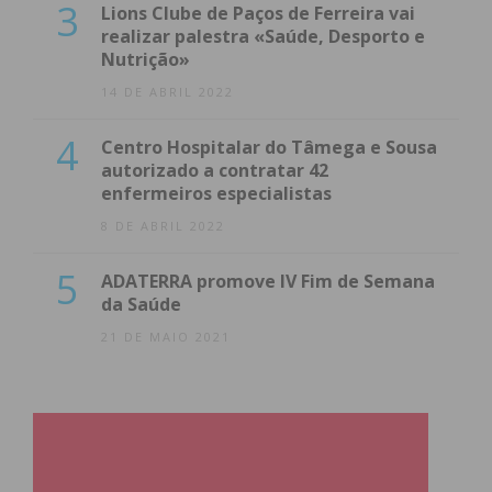
3
Lions Clube de Paços de Ferreira vai
realizar palestra «Saúde, Desporto e
Nutrição»
14 DE ABRIL 2022
4
Centro Hospitalar do Tâmega e Sousa
autorizado a contratar 42
enfermeiros especialistas
8 DE ABRIL 2022
5
ADATERRA promove IV Fim de Semana
da Saúde
21 DE MAIO 2021