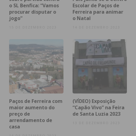
o SL Benfica: “Vamos
Escolar de Paços de
procurar disputar o
Ferreira para animar
jogo”
o Natal
15 DE DEZEMBRO 2023
14 DE DEZEMBRO 2023
Eu li e concordo com os
termos e
condições
Paços de Ferreira com
(VÍDEO) Exposição
maior aumento do
“Capão Vivo” na Feira
preço de
de Santa Luzia 2023
arrendamento de
13 DE DEZEMBRO 2023
casa
14 DE DEZEMBRO 2023