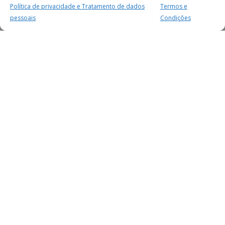
Política de privacidade e Tratamento de dados
Termos e
pessoais
Condições
MAIS PARA SI
FACEBOOK
TWITTER
YOUTUBE
INSTAGRAM
READERS
SERVIÇOS
SOBRE NÓS