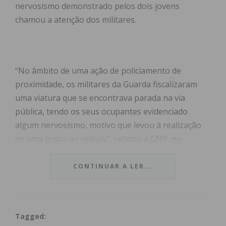
nervosismo demonstrado pelos dois jovens
chamou a atenção dos militares.
“No âmbito de uma ação de policiamento de
proximidade, os militares da Guarda fiscalizaram
uma viatura que se encontrava parada na via
pública, tendo os seus ocupantes evidenciado
algum nervosismo, motivo que levou à realização
de uma busca ao veículo”, relatou a GNR,
no
comunicado
.
CONTINUAR A LER...
Na sequência da busca foram
apreendidas
56 doses
de cocaína, uma dose de liamba, uma viatura, dois
telemóveis, três carteiras e 1.332 euros em
Tagged:
numerário.