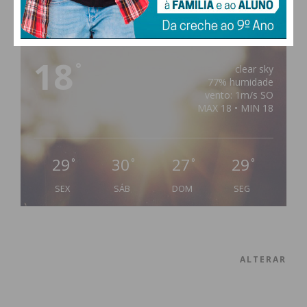
PAÇOS DE FERREIRA
18
°
clear sky
77% humidade
vento: 1m/s SO
MAX 18 • MIN 18
29
30
27
29
°
°
°
°
SEX
SÁB
DOM
SEG
ALTERAR