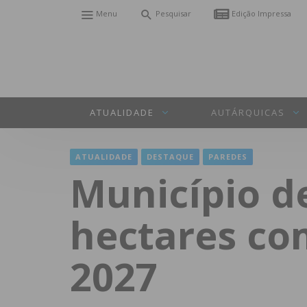
Menu
Pesquisar
Edição Impressa
ATUALIDADE
AUTÁRQUICAS
ATUALIDADE
DESTAQUE
PAREDES
Município de
hectares co
2027