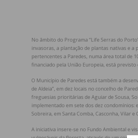
No âmbito do Programa “Life Serras do Porto” 
invasoras, a plantação de plantas nativas e a
pertencentes a Paredes, numa área total de 10
financiado pela União Europeia, está previsto 
O Município de Paredes está também a desenv
de Aldeia”, em dez locais no concelho de Pare
freguesias prioritárias de Aguiar de Sousa, Sob
implementado em sete dos dez condomínios: e
Sobreira, em Santa Comba, Casconha, Vilar e Q
A iniciativa insere-se no Fundo Ambiental e vis
vulneráveis da floresta, através de um conjun