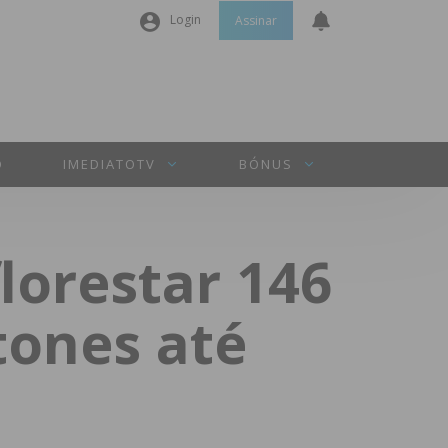
Login
Assinar
Nome de utilizador ou email
*
Senha
*
O
IMEDIATOTV
BÓNUS
Manter sessão
lorestar 146
INICIAR SESSÃO
tones até
Perdeu a sua senha?