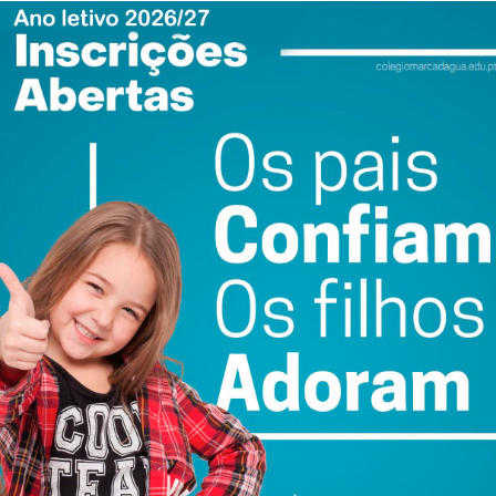
 em redor dos aglomerados populacionais”.
u faixas de proteção aos aglomerados urbanos, através
em do fogo, de forma a minimizar o impacto em caso de
 com o destroçamento dos matos, a retirada de espécies
o o medronheiro, a nogueira, o castanheiro e a oliveira”.
i de 42,48 hectares, representando cerca de 80% da área
e 54,89 hectares.
 a autarquia é parceira da Campanha “Uma árvore pela
e pelos CTT, que pretende sensibilizar a comunidade para a
 floresta autóctone. Esta campanha já permitiu a
locais distintos do território de Paredes: no Parque
em Aguiar de Sousa.