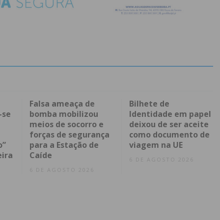
Falsa ameaça de
Bilhete de
-se
bomba mobilizou
Identidade em papel
meios de socorro e
deixou de ser aceite
forças de segurança
como documento de
o”
para a Estação de
viagem na UE
eira
Caíde
6 DE AGOSTO 2026
6 DE AGOSTO 2026