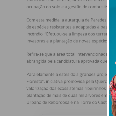
ocupação do solo e a gestão de combustíveis
Com esta medida, a autarquia de Paredes crio
de espécies resistentes e adaptadas à passag
incêndio. “Efetuou-se a limpeza dos terrenos,
invasoras e a plantação de novas espécies com
Refira-se que a área total intervencionada fo
abrangida pela candidatura aprovada que foi d
Paralelamente a estes dois grandes projetos,
Floresta”, iniciativa promovida pela Quercus 
valorização dos ecossistemas ribeirinhos e da
plantação de mais de duas mil árvores em dois 
Urbano de Rebordosa e na Torre do Castelo, 