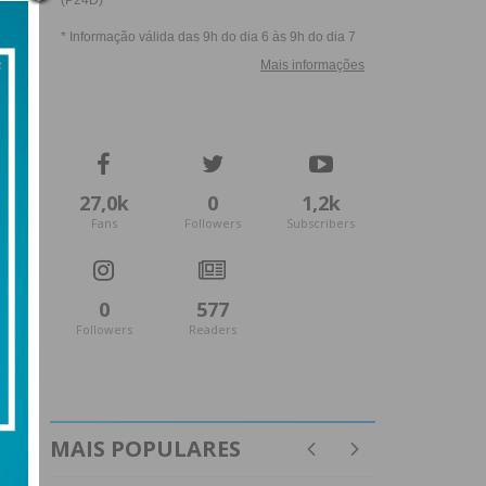
27,0k
0
1,2k
Fans
Followers
Subscribers
0
577
Followers
Readers
MAIS POPULARES