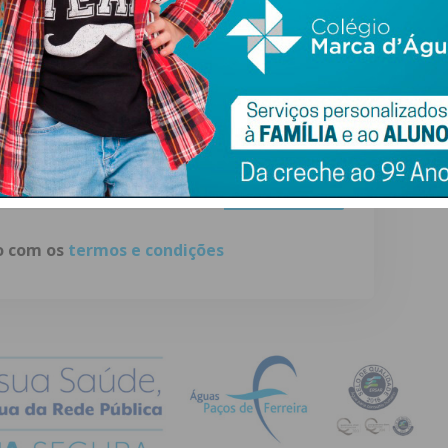
ewsletter do Imediato
ail e obtenha de forma regular a informação
atualizada.
do com os
termos e condições