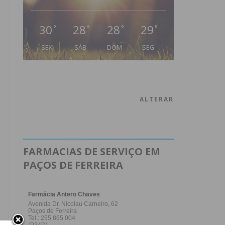
30
28
28
29
°
°
°
°
SEX
SÁB
DOM
SEG
ALTERAR
FARMACIAS DE SERVIÇO EM
PAÇOS DE FERREIRA