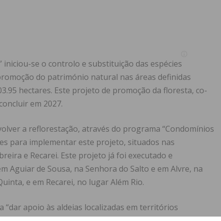
iniciou-se o controlo e substituição das espécies
 promoção do património natural nas áreas definidas
3.95 hectares. Este projeto de promoção da floresta, co-
concluir em 2027.
olver a reflorestação, através do programa “Condomínios
des para implementar este projeto, situados nas
reira e Recarei. Este projeto já foi executado e
m Aguiar de Sousa, na Senhora do Salto e em Alvre, na
uinta, e em Recarei, no lugar Além Rio.
a “dar apoio às aldeias localizadas em territórios
to de ações destinadas a assegurar a alteração do uso e