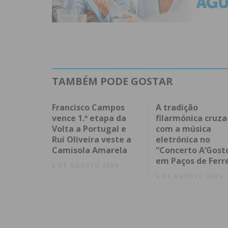
TAMBÉM PODE GOSTAR
Francisco Campos
A tradição
vence 1.ª etapa da
filarmónica cruza
Volta a Portugal e
com a música
Rui Oliveira veste a
eletrónica no
Camisola Amarela
“Concerto A’Gost
em Paços de Ferr
6 DE AGOSTO 2026
6 DE AGOSTO 2026