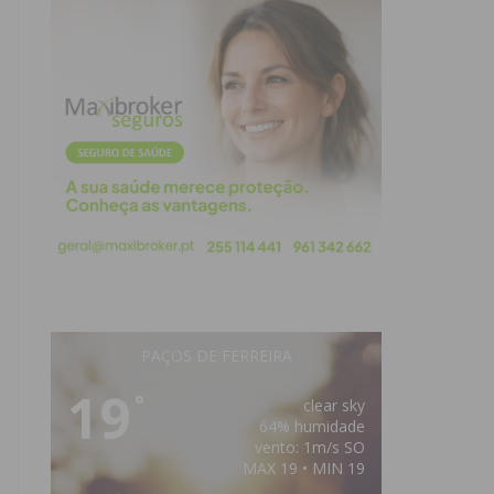
PAÇOS DE FERREIRA
19
°
clear sky
64% humidade
vento: 1m/s SO
MAX 19 • MIN 19