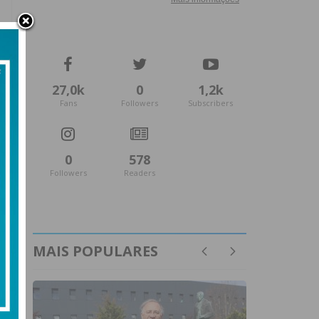
27,0k
0
1,2k
Fans
Followers
Subscribers
0
578
Followers
Readers
MAIS POPULARES