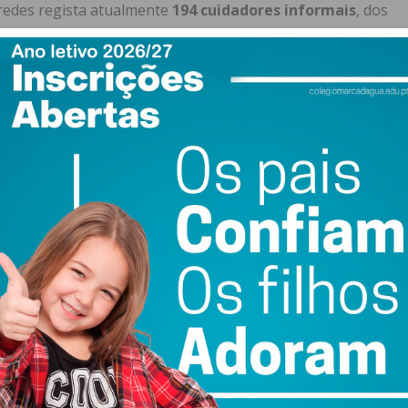
aredes regista atualmente
194 cuidadores informais
, dos
denciados com o Estatuto do Cuidador Informal
. O
idados reflete uma tendência nacional, sendo a maioria do
autarquia. Prova disso é que, apenas entre janeiro e abril
uidadores informais em sessões de formação promovidas
grama CUI(DAR)
, a principal bandeira do município nesta
isponibiliza equipas multidisciplinares que asseguram:
 domicílio;
ca e emocional de quem cuida.
 CUI(DAR) já tinham valilado ao Município de Paredes a