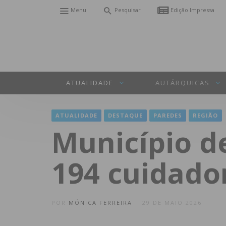
Menu
Pesquisar
Edição Impressa
ATUALIDADE
AUTÁRQUICAS
ATUALIDADE
DESTAQUE
PAREDES
REGIÃO
Município d
194 cuidado
POR
MÓNICA FERREIRA
29 DE MAIO 2026