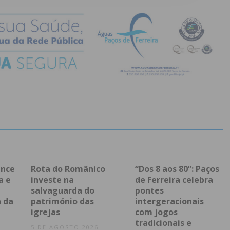
ence
Rota do Românico
“Dos 8 aos 80”: Paços
a e
investe na
de Ferreira celebra
salvaguarda do
pontes
 da
património das
intergeracionais
igrejas
com jogos
tradicionais e
5 DE AGOSTO 2026