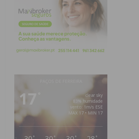
PAÇOS DE FERREIRA
17
°
clear sky
83% humidade
vento: 1m/s ESE
MAX 17 • MIN 17
30
30
30
28
°
°
°
°