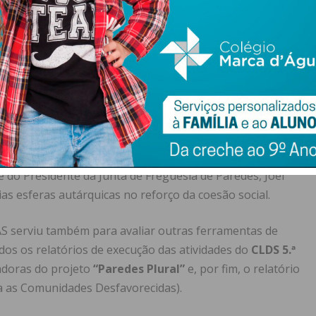
tarquias que Cuidam dos Cuidadores Informais (RACCI).
resentação institucional
i apresentado pela equipa do Estatuto do Cuidador
o e por Clara Pereira, assistente social do Instituto da
ento político e institucional do Vice-Presidente da
e do Presidente da Junta de Freguesia de Paredes, Joel
s esferas autárquicas no reforço da coesão social.
AS serviu também para avaliar outras ferramentas de
ados os relatórios de execução das atividades do
CLDS 5.ª
tadoras do projeto
“Paredes Plural”
e, por fim, o relatório
a as Comunidades Desfavorecidas).