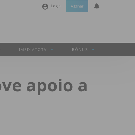
Login
Assinar
Nome de utilizador ou email
*
Senha
*
O
IMEDIATOTV
BÓNUS
Manter sessão
ve apoio a
INICIAR SESSÃO
Perdeu a sua senha?