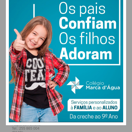
30
30
29
28
°
°
°
°
QUI
SEX
SÁB
DOM
ALTERAR
FARMACIAS DE SERVIÇO EM PAÇOS DE
FERREIRA