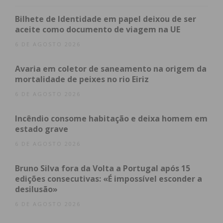
de Paredes. A animação do evento esteve a cargo
do artista paraense Renato Ribeiro.
Bilhete de Identidade em papel deixou de ser
aceite como documento de viagem na UE
6 DE AGOSTO 2026
Subscreva a newsletter do
Avaria em coletor de saneamento na origem da
Imediato
mortalidade de peixes no rio Eiriz
6 DE AGOSTO 2026
Assine nossa newsletter por e-mail e
obtenha de forma regular a informação
Incêndio consome habitação e deixa homem em
estado grave
atualizada.
6 DE AGOSTO 2026
Bruno Silva fora da Volta a Portugal após 15
edições consecutivas: «É impossível esconder a
desilusão»
Eu li e concordo com os
termos e
6 DE AGOSTO 2026
condições