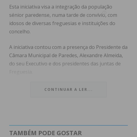
Esta iniciativa visa a integração da população
sénior paredense, numa tarde de convívio, com
idosos de diversas freguesias e instituições do
concelho.
A iniciativa contou com a presença do Presidente da
Câmara Municipal de Paredes, Alexandre Almeida,
do seu Executivo e dos presidentes das juntas de
Freguesia.
Colaboraram na logística do evento os alunos dos
CONTINUAR A LER...
cursos profissionais de Técnico de Operações
Turísticas, Técnico de Animação em Turismo e
Técnico de Logística do Agrupamento de Escolas de
Vilela e dos alunos do Curso Profissional de
Cozinha de Pastelaria do Agrupamento de Escolas
TAMBÉM PODE GOSTAR