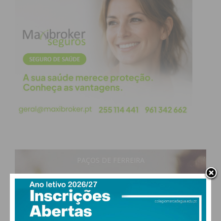
PAÇOS DE FERREIRA
28
°
clear sky
51% humidade
vento: 3m/s ONO
MAX 28 • MIN 28