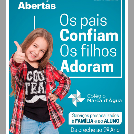
29
48% humidade
vento: 5m/s O
MAX 29 • MIN 29
28
26
29
30
°
°
°
°
SÁB
DOM
SEG
TER
ALTERAR
FARMACIAS DE SERVIÇO EM PAÇOS DE
FERREIRA