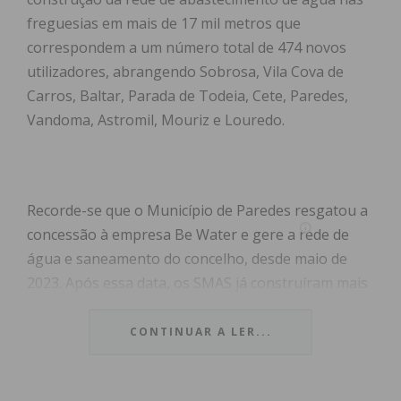
freguesias em mais de 17 mil metros que
correspondem a um número total de 474 novos
utilizadores, abrangendo Sobrosa, Vila Cova de
Carros, Baltar, Parada de Todeia, Cete, Paredes,
Vandoma, Astromil, Mouriz e Louredo.
Recorde-se que o Município de Paredes resgatou a
concessão à empresa Be Water e gere a rede de
água e saneamento do concelho, desde maio de
2023. Após essa data, os SMAS já construíram mais
de 3500 metros de rede de abastecimento de água
ao domicílio. No total, foram abrangidos cerca de
CONTINUAR A LER...
1090 novos utilizadores, em Rebordosa, Sobrosa,
Lordelo, Paredes, Vandoma, Cete, Beire, Bitarães,