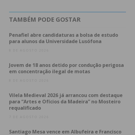
Baltar e Madalena.
Para Alexandre Almeida, Presidente da Câmara
TAMBÉM PODE GOSTAR
Municipal de Paredes, trata-se de um “investimento
importante e estratégico para o concelho, com
Penafiel abre candidaturas a bolsa de estudo
impacto na qualidade de vida e bem-estar da
para alunos da Universidade Lusófona
população”, acrescentando que “é essencial
8 DE AGOSTO 2026
prestarmos um serviço eficiente e de qualidade no
Jovem de 18 anos detido por condução perigosa
que respeita a “levar” a água ao domicílio.
em concentração ilegal de motas
Alexandre Almeida recorda, ainda, que em
8 DE AGOSTO 2026
Paredes “tínhamos freguesias sem qualquer
Vilela Medieval 2026 já arrancou com destaque
cobertura de rede de água ao domicílio”. Era o caso
para “Artes e Ofícios da Madeira” no Mosteiro
da freguesia de Beire. Sem a gestão da água pelo
requalificado
Município não teríamos conseguido aprovar a
7 DE AGOSTO 2026
candidatura da criação do novo lar de idosos de
Beire.” O autarca confirma os próximos
Santiago Mesa vence em Albufeira e Francisco