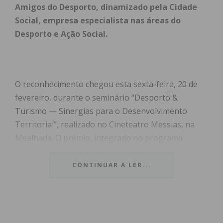
Amigos do Desporto, dinamizado pela Cidade
Social, empresa especialista nas áreas do
Desporto e Ação Social.
O reconhecimento chegou esta sexta-feira, 20 de
fevereiro, durante o seminário “Desporto &
Turismo — Sinergias para o Desenvolvimento
Territorial”, realizado no Cineteatro Messias, na
Mealhada. O prémio, integrado no programa
Municípios Amigos do Desporto
, distingue a
autarquia paredense pela forma eficaz como tem
CONTINUAR A LER...
integrado a prática desportiva na sua estratégia de
promoção turística e desenvolvimento territorial.
A distinção pretendeu reconhecer o trabalho