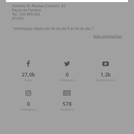
27,0k
0
1,2k
Fans
Followers
Subscribers
0
578
Followers
Readers