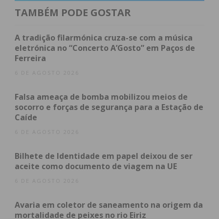
desenvolvido pela autarquia para integrar o
TAMBÉM PODE GOSTAR
desporto na sua estratégia turística e territorial,
valorizando o impacto dos eventos desportivos, das
A tradição filarmónica cruza-se com a música
infraestruturas e das experiências associadas ao
eletrónica no “Concerto A’Gosto” em Paços de
Ferreira
desporto na atração de visitantes, na dinamização
económica local e na afirmação dos territórios
6 DE AGOSTO 2026
como destinos ativos e diferenciadores. O vice-
Falsa ameaça de bomba mobilizou meios de
presidente da Câmara Municipal de Paredes,
socorro e forças de segurança para a Estação de
Francisco Leal, marcou presença na cerimónia para
Caíde
receber o galardão, que atesta a vitalidade
6 DE AGOSTO 2026
desportiva do concelho.
Bilhete de Identidade em papel deixou de ser
Este reconhecimento surge num momento de
aceite como documento de viagem na UE
grande dinamismo para Paredes. Com os olhos
6 DE AGOSTO 2026
postos no futuro, o município será
Capital Euro-
Atlântica do Desporto em 2027
, uma distinção
Avaria em coletor de saneamento na origem da
mortalidade de peixes no rio Eiriz
atribuída pelo ACES Europe, que reconhece o