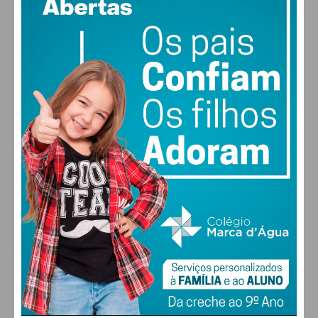
60% humidade
vento: 2m/s OSO
MAX 23 • MIN 23
23
29
30
27
°
°
°
°
QUI
SEX
SÁB
DOM
ALTERAR
FARMACIAS DE SERVIÇO EM PAÇOS DE
FERREIRA