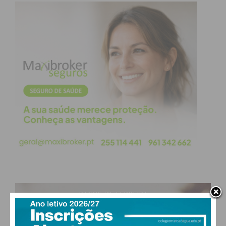
Eu li e concordo com os
termos e
condições
PAÇOS DE FERREIRA
23
°
clear sky