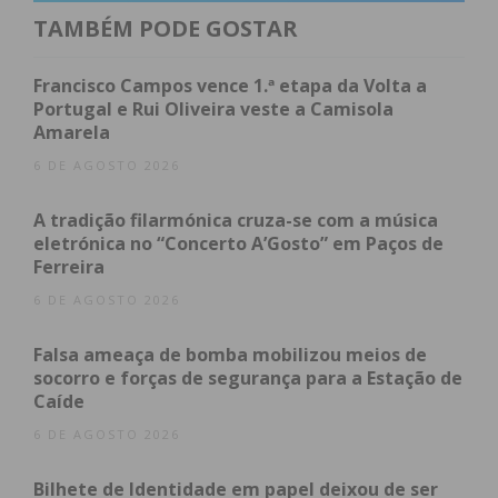
para indicar a direção e a intensidade do vento,
TAMBÉM PODE GOSTAR
informação crucial para a atuação dos meios
aéreos. A sua correta sinalização permite
Francisco Campos vence 1.ª etapa da Volta a
abordagens mais seguras e eficazes, otimizando os
Portugal e Rui Oliveira veste a Camisola
Amarela
lançamentos de água e garantindo maior proteção
às populações e ao território.
6 DE AGOSTO 2026
Esta intervenção insere-se no esforço contínuo do
A tradição filarmónica cruza-se com a música
município em reforçar os meios de prevenção e
eletrónica no “Concerto A’Gosto” em Paços de
resposta a incêndios rurais, com especial atenção
Ferreira
às zonas mais sensíveis e florestais.
6 DE AGOSTO 2026
Falsa ameaça de bomba mobilizou meios de
socorro e forças de segurança para a Estação de
Subscreva a newsletter do
Caíde
Imediato
6 DE AGOSTO 2026
Assine nossa newsletter por e-mail e
Bilhete de Identidade em papel deixou de ser