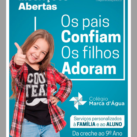
18
°
clear sky
77% humidade
vento: 1m/s SO
MAX 18 • MIN 18
29
30
27
29
°
°
°
°
SEX
SÁB
DOM
SEG
ALTERAR
FARMACIAS DE SERVIÇO EM PAÇOS DE
FERREIRA