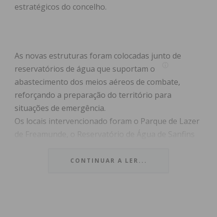
estratégicos do concelho.
As novas estruturas foram colocadas junto de
reservatórios de água que suportam o
abastecimento dos meios aéreos de combate,
reforçando a preparação do território para
situações de emergência.
Os locais intervencionado foram o Parque de Lazer
de Freamunde, o Reservatório de Água de Sanfins
de Ferreira, o Reservatório de Água de Penamaior,
o Reservatório de Água da Base do Intermarché e o
CONTINUAR A LER...
Reservatório de Água de Modelos.
? Porquê as mangas de vento?
As mangas de vento são equipamentos essenciais