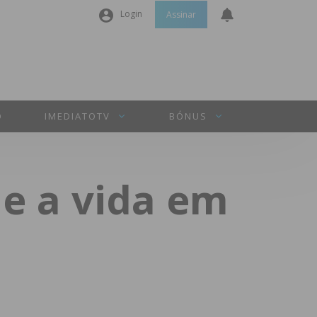
Login
Assinar
Nome de utilizador ou email
*
Senha
*
O
IMEDIATOTV
BÓNUS
Manter sessão
de a vida em
INICIAR SESSÃO
Perdeu a sua senha?