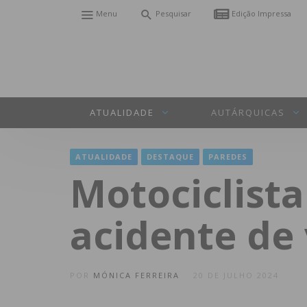
Menu
Pesquisar
Edição Impressa
ATUALIDADE
AUTÁRQUICAS
ATUALIDADE
DESTAQUE
PAREDES
Motociclista
acidente de
POR
MÓNICA FERREIRA
20 DE JULHO 2024