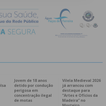
Jovem de 18 anos
Vilela Medieval 2026
lsa
detido por condução
já arrancou com
perigosa em
destaque para
concentração ilegal
“Artes e Ofícios da
de motas
Madeira” no
Mosteiro