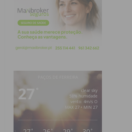
PAÇOS DE FERREIRA
27
°
clear sky
58% humidade
vento: 4m/s O
MAX 27 • MIN 27
27
26
29
30
°
°
°
°