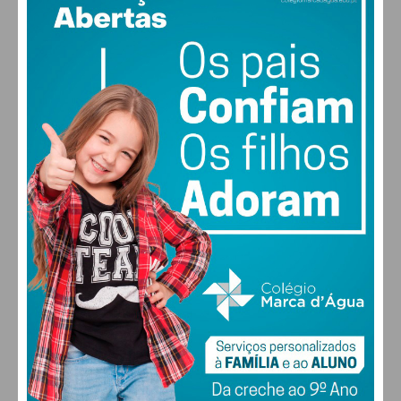
29
°
clear sky
47% humidade
vento: 4m/s O
MAX 29 • MIN 28
29
30
29
27
°
°
°
°
QUI
SEX
SÁB
DOM
ALTERAR
FARMACIAS DE SERVIÇO EM PAÇOS DE
FERREIRA