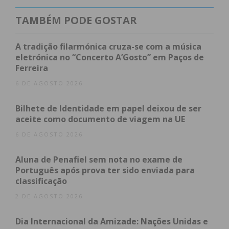
“O Iberian Ensemble é um grupo de música antiga
que dedica as suas atuações ao repertório dos
TAMBÉM PODE GOSTAR
séculos XVII e XVIII. Partindo de instrumentos da
época, os seus programas procuram evidenciar os
A tradição filarmónica cruza-se com a música
grandes compositores de referência europeia, bem
eletrónica no “Concerto A’Gosto” em Paços de
Ferreira
como os mestres do barroco ibérico”, explica a
Rota
do Românico
, em comunicado.
6 DE AGOSTO 2026
Bilhete de Identidade em papel deixou de ser
O repertório do I Ciclo de Música Antiga pelo
aceite como documento de viagem na UE
Interior do Património conta com obras de Carlos
6 DE AGOSTO 2026
Seixas (1704-1742), Domenico Scarlatti (1685-1757),
Arcangelo Corelli (1653-1713) e Pedro António
Aluna de Penafiel sem nota no exame de
Avondano (1741-1788).
Português após prova ter sido enviada para
classificação
A entrada nos concertos é gratuita, condicionada à
2 DE AGOSTO 2026
lotação dos espaços, por ordem de chegada.
Dia Internacional da Amizade: Nações Unidas e