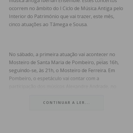
música antiga Iberian Ensemble. Estes concertos
ocorrem no âmbito do I Ciclo de Música Antiga pelo
Interior do Património que vai trazer, este mês,
cinco atuações ao Tâmega e Sousa.
No sábado, a primeira atuação vai acontecer no
Mosteiro de Santa Maria de Pombeiro, pelas 16h,
seguindo-se, às 21h, o Mosteiro de Ferreira. Em
Pombeiro, o espetáculo vai contar com a
participação dos músicos Alexandre Andrade, no
traverso, e Liliana Sophia, no órgão de tubos, e, no
Mosteiro de Ferreira, estarão Alexandre Andrade,
CONTINUAR A LER...
no traverso, David Cruz, no violoncelo barroco, e
João Ferreira, na teorba.