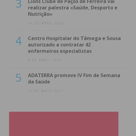
3
Lions Clube de Paços de Ferreira vai
realizar palestra «Saúde, Desporto e
Nutrição»
14 DE ABRIL 2022
4
Centro Hospitalar do Tâmega e Sousa
autorizado a contratar 42
enfermeiros especialistas
8 DE ABRIL 2022
5
ADATERRA promove IV Fim de Semana
da Saúde
21 DE MAIO 2021