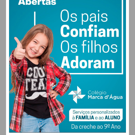
vento: 5m/s ONO
MAX 28 • MIN 27
28
30
30
31
°
°
°
°
DOM
SEG
TER
QUA
ALTERAR
FARMACIAS DE SERVIÇO EM PAÇOS DE
FERREIRA