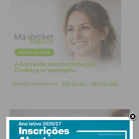
PAÇOS DE FERREIRA
28
°
clear sky
50% humidade