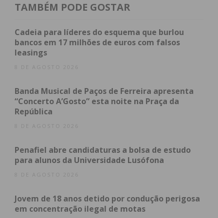
detendo-o em flagrante delito. O homem já tinha
TAMBÉM PODE GOSTAR
antecedentes criminais pelo mesmo tipo de crime,
bem como por tráfico e consumo de droga. Vai ser
Cadeia para líderes do esquema que burlou
bancos em 17 milhões de euros com falsos
presente a tribunal esta segunda-feira, para
leasings
aplicação das medidas de coação.
8 DE AGOSTO 2026
Banda Musical de Paços de Ferreira apresenta
Subscreva a newsletter do
“Concerto A’Gosto” esta noite na Praça da
República
Imediato
8 DE AGOSTO 2026
Assine nossa newsletter por e-mail e
Penafiel abre candidaturas a bolsa de estudo
obtenha de forma regular a informação
para alunos da Universidade Lusófona
atualizada.
8 DE AGOSTO 2026
Jovem de 18 anos detido por condução perigosa
em concentração ilegal de motas