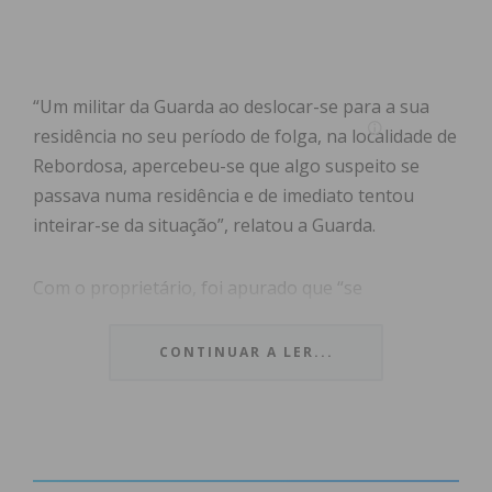
“Um militar da Guarda ao deslocar-se para a sua
residência no seu período de folga, na localidade de
Rebordosa, apercebeu-se que algo suspeito se
passava numa residência e de imediato tentou
inteirar-se da situação”, relatou a Guarda.
Com o proprietário, foi apurado que “se
encontrava um veículo desconhecido junto à
garagem da habitação” e que no interior da casa se
CONTINUAR A LER...
encontrava um indivíduo, sendo que o portão da
garagem estava arrombado.
Assim, o militar da GNR abordou o suspeito,