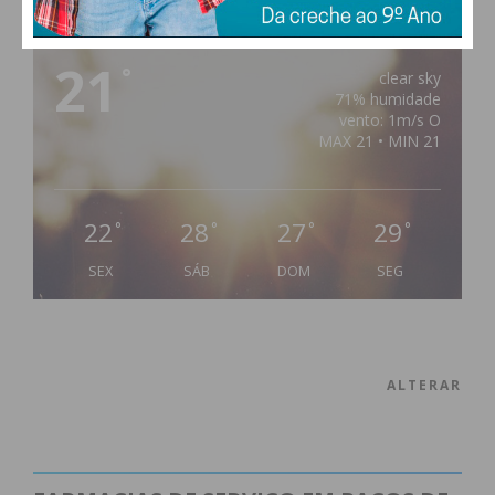
PAÇOS DE FERREIRA
21
°
clear sky
71% humidade
vento: 1m/s O
MAX 21 • MIN 21
22
28
27
29
°
°
°
°
SEX
SÁB
DOM
SEG
ALTERAR