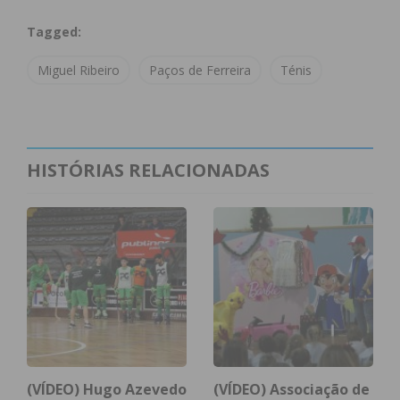
regular e dedicação constante” são essenciais.
Tagged:
Miguel Ribeiro
Paços de Ferreira
Ténis
Subscreva a newsletter do
Imediato
HISTÓRIAS RELACIONADAS
Assine nossa newsletter por e-mail e
obtenha de forma regular a informação
atualizada.
Eu li e concordo com os
termos e
condições
(VÍDEO) Hugo Azevedo
(VÍDEO) Associação de