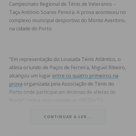
Campeonato Regional de Ténis de Veteranos –
Taça António Soares Pereira. A prova aconteceu no
complexo municipal desportivo do Monte Aventino,
na cidade do Porto.
“Em representação do Lousada Ténis Atlântico, o
atleta oriundo de Paços de Ferreira, Miguel Ribeiro,
alcançou um lugar
entre os quatro primeiros na
prova
organizada pela Associação de Ténis do
Porto onde participaram dezenas de atletas do
Norte”, indica nota enviada ao IMEDIATO.
O tenista, de 41 anos de idade,
pratica a modalidade
CONTINUAR A LER...
há cerca de 6 anos
e continua a provar que “nunca
se é velho para começar”, sendo que o “treino