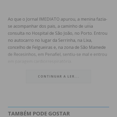
Ao que o Jornal IMEDIATO apurou, a menina fazia-
se acompanhar dos pais, a caminho de uma
consulta no Hospital de São João, no Porto. Entrou
no autocarro no lugar da Serrinha, na Lixa,
concelho de Felgueiras e, na zona de São Mamede
de Recesinhos, em Penafiel, sentiu-se mal e entrou
em paragem cardiorrespiratória.
À chegada dos bombeiros, a menina já se
CONTINUAR A LER...
encontrava com os pais na berma da estrada, “em
paragem cardiorrespiratória”, explicou ao Jornal
IMEDIATO Carvalho Ferreira, comandante dos
Bombeiros Voluntários de Vila Meã, que foram,
juntamente com os Bombeiros Voluntários de
TAMBÉM PODE GOSTAR