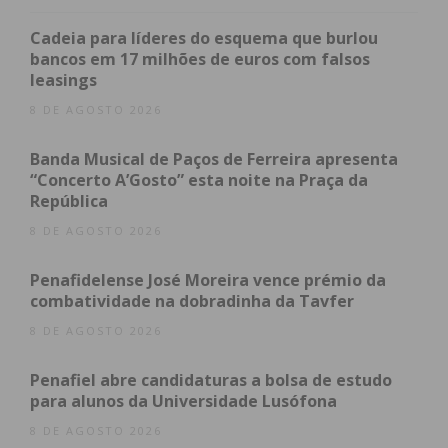
Lousada, chamados por populares ao local.
Cadeia para líderes do esquema que burlou
Os bombeiros, apoiados pelas equipas da viatura
bancos em 17 milhões de euros com falsos
médica de emergência e reanimação do Vale do
leasings
Sousa e de suporte básico de vida de Amarante,
8 DE AGOSTO 2026
deram início às manobras de reanimação, que se
Banda Musical de Paços de Ferreira apresenta
prolongaram por mais de 30 minutos. Depois,
“Concerto A’Gosto” esta noite na Praça da
transportaram a vítima para o Hospital Padre
República
Américo, em Penafiel, mas esta não resistiu.
8 DE AGOSTO 2026
No local esteve ainda uma equipa do INEM, a
Penafidelense José Moreira vence prémio da
prestar assistência psicológica aos pais da menina.
combatividade na dobradinha da Tavfer
8 DE AGOSTO 2026
Subscreva a newsletter do
Penafiel abre candidaturas a bolsa de estudo
para alunos da Universidade Lusófona
Imediato
8 DE AGOSTO 2026