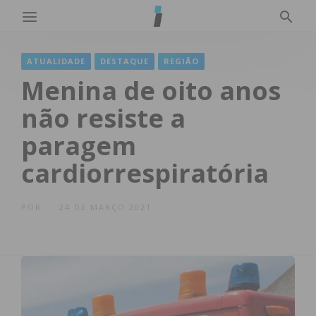
ATUALIDADE
DESTAQUE
REGIÃO
Menina de oito anos
não resiste a
paragem
cardiorrespiratória
POR
24 DE MARÇO 2021