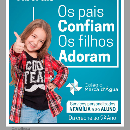
27
30
30
31
°
°
°
°
DOM
SEG
TER
QUA
ALTERAR
FARMACIAS DE SERVIÇO EM PAÇOS DE
FERREIRA