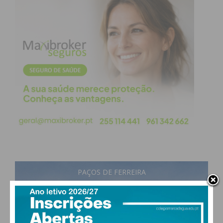
PAÇOS DE FERREIRA
26
°
few clouds
58% humidade
vento: 4m/s O
MAX 26 • MIN 25